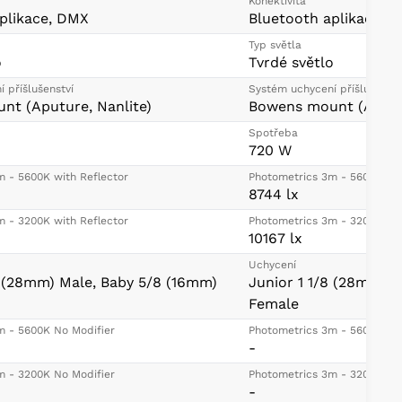
Konektivita
plikace, DMX
Bluetooth aplikace, 
Typ světla
o
Tvrdé světlo
 příšlušenství
Systém uchycení příšlušenstv
nt (Aputure, Nanlite)
Bowens mount (Aputur
Spotřeba
720 W
m - 5600K with Reflector
Photometrics 3m - 5600K wit
8744 lx
m - 3200K with Reflector
Photometrics 3m - 3200K wit
10167 lx
Uchycení
8 (28mm) Male, Baby 5/8 (16mm)
Junior 1 1/8 (28mm) 
Female
m - 5600K No Modifier
Photometrics 3m - 5600K No 
-
m - 3200K No Modifier
Photometrics 3m - 3200K No 
-