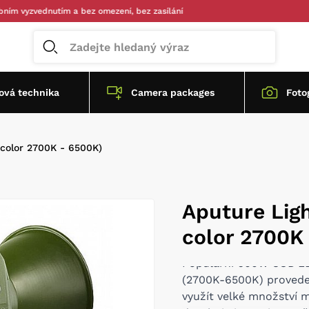
zvednutím a bez omezení, bez zasílání
vá technika
Camera packages
Foto
color 2700K - 6500K)
Aputure Lig
color 2700K
Populární 600W COB LED
(2700K-6500K) provede
využít velké množství 