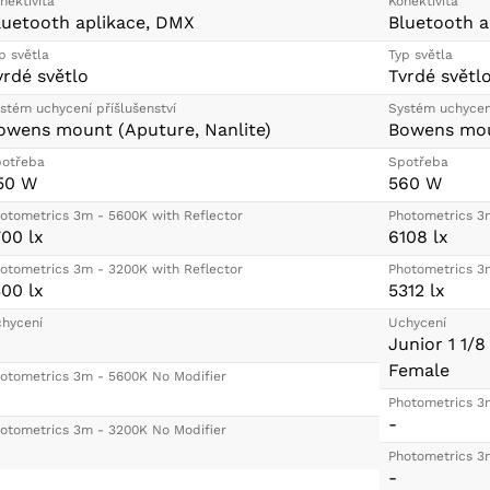
nektivita
Konektivita
luetooth aplikace, DMX
Bluetooth a
p světla
Typ světla
vrdé světlo
Tvrdé světl
stém uchycení příšlušenství
Systém uchycení
owens mount (Aputure, Nanlite)
Bowens mou
otřeba
Spotřeba
50 W
560 W
otometrics 3m - 5600K with Reflector
Photometrics 3
700 lx
6108 lx
otometrics 3m - 3200K with Reflector
Photometrics 3
300 lx
5312 lx
hycení
Uchycení
Junior 1 1/
Female
otometrics 3m - 5600K No Modifier
Photometrics 3
-
otometrics 3m - 3200K No Modifier
Photometrics 3
-