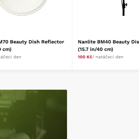
M70 Beauty Dish Reflector
Nanlite BM40 Beauty Dis
0 cm)
(15.7 in/40 cm)
táčecí den
100 Kč
/ natáčecí den