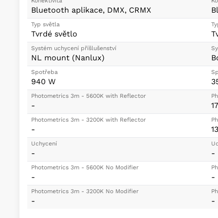
Konektivita
Ko
Bluetooth aplikace, DMX, CRMX
B
Typ světla
Ty
Tvrdé světlo
T
Systém uchycení příšlušenství
Sy
NL mount (Nanlux)
B
Spotřeba
Sp
940 W
3
Photometrics 3m - 5600K with Reflector
Ph
-
1
Photometrics 3m - 3200K with Reflector
Ph
-
1
Uchycení
Uc
-
-
Photometrics 3m - 5600K No Modifier
Ph
-
-
Photometrics 3m - 3200K No Modifier
Ph
-
-