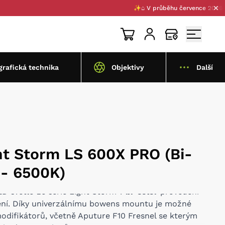
✨⌂ V průběhu července 2026 pro Vás
grafická technika
Objektivy
Další
ht Storm LS 600X PRO (Bi-
 - 6500K)
 světlo ze série Light Storm v
bi-color
provedení
ní. Díky univerzálnímu bowens mountu je možné
modifikátorů, včetně Aputure F10 Fresnel se kterým