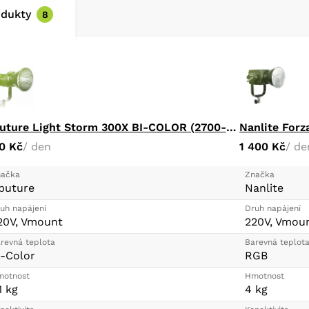
odukty
8
Aputure Light Storm 300X BI-COLOR (2700-6500K)
Nanlite Forz
0 Kč
/ den
1 400 Kč
/ de
ačka
Značka
puture
Nanlite
uh napájení
Druh napájení
20V, Vmount
220V, Vmou
revná teplota
Barevná teplot
i-Color
RGB
otnost
Hmotnost
1 kg
4 kg