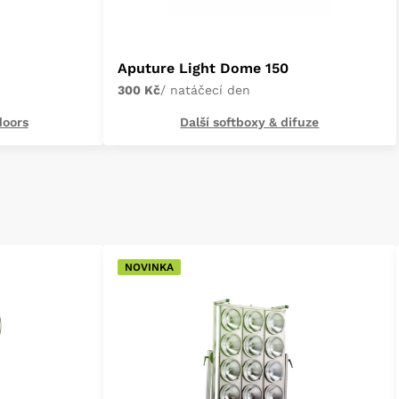
Aputure Light Dome 150
300 Kč
/ natáčecí den
doors
Další softboxy & difuze
NOVINKA