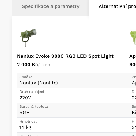
Specifikace a parametry
Alternativní pr
Nanlux Evoke 900C RGB LED Spot Light
2 000 Kč
/ den
90
Značka
Zn
Nanlux (Nanlite)
A
Druh napájení
Dr
220V
2
Barevná teplota
Ba
RGB
B
Hmotnost
Hm
14 kg
3.