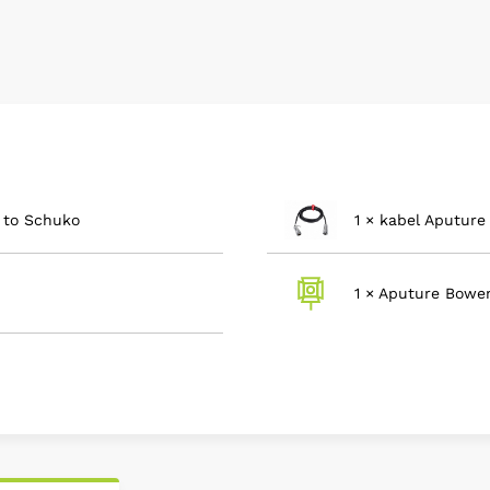
1 to Schuko
1 × kabel Aputu
1 × Aputure Bowen