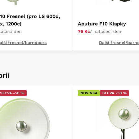
10 Fresnel (pro LS 600d,
x, 1200c)
Aputure F10 Klapky
táčecí den
75 Kč
/ natáčecí den
alší fresnel/barndoors
Další fresnel/barn
rii
SLEVA -50 %
NOVINKA
SLEVA -50 %