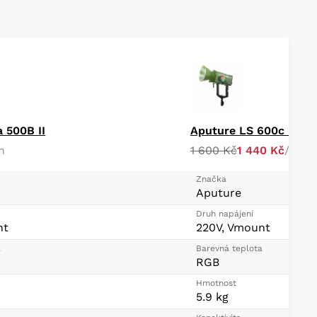
a 500B II
n
1 600 Kč
1 440 Kč
/ den
Značka
Aputure
Druh napájení
nt
220V, Vmount
a
Barevná teplota
RGB
Hmotnost
5.9 kg