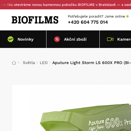
 otevíráme novou kamennou pobočku BIOFILMS v Bratislavě — s osobním vy
Potřebujete poradit?
Jsme online
+420 604 775 014
Novinky
Akční zboží
Kamero
Světla
LED
Aputure Light Storm LS 600X PRO (Bi-