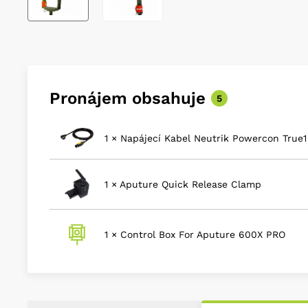
Pronájem obsahuje
5
1 × Napájecí Kabel Neutrik Powercon True
1 × Aputure Quick Release Clamp
1 × Control Box For Aputure 600X PRO