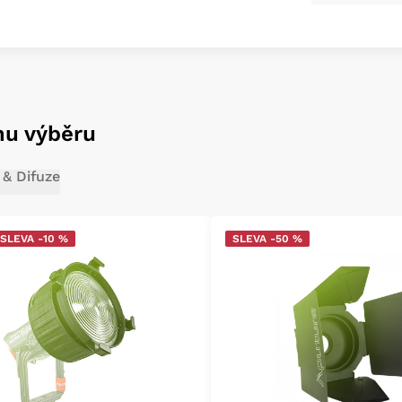
mu výběru
 & Difuze
SLEVA -10 %
SLEVA -50 %