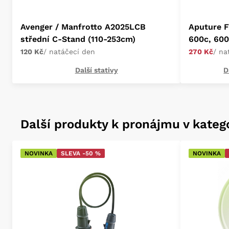
Avenger / Manfrotto A2025LCB
Aputure F
střední C-Stand (110-253cm)
600c, 600
120 Kč
/ natáčecí den
270 Kč
/ na
Další stativy
D
Další produkty k pronájmu v katego
NOVINKA
SLEVA -50 %
NOVINKA