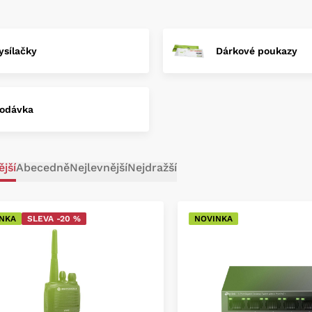
ůjčte si u nás vše potřebné pro
ysílačky
Dárkové poukazy
odávka
jší
Abecedně
Nejlevnější
Nejdražší
NKA
SLEVA -20 %
NOVINKA