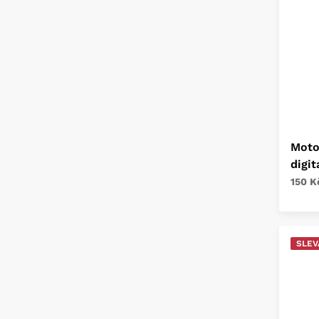
Moto
digit
150 K
SLEV