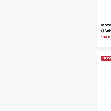
Moto
(16ch
104 K
SLEV