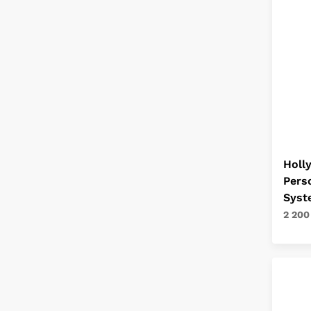
Holl
Pers
Syst
2 200