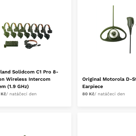
yland Solidcom C1 Pro 8-
on Wireless Intercom
Original Motorola D-S
em (1.9 GHz)
Earpiece
 Kč
/ natáčecí den
80 Kč
/ natáčecí den