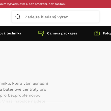
ednutím a bez omezení, bez zasílání
vá technika
Camera packages
Foto
hniku, která vám usnadní
a bateriové centrály pro
ky pro bezproblémovou
 V naší nabídce najdete i
nu před nepříznivým počasím a