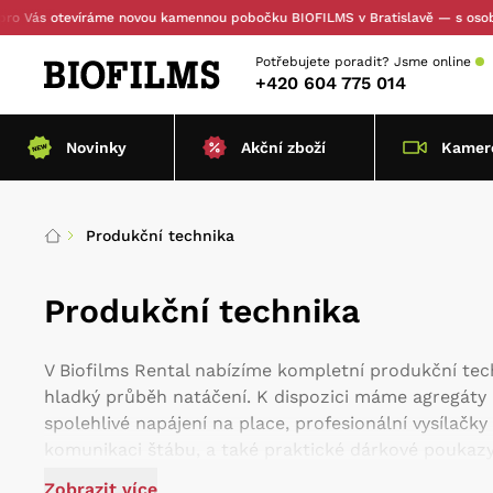
otevíráme novou kamennou pobočku BIOFILMS v Bratislavě — s osobním vyzv
Potřebujete poradit?
Jsme online
+420 604 775 014
Novinky
Akční zboží
Kamero
Produkční technika
Produkční technika
V Biofilms Rental nabízíme kompletní produkční tec
hladký průběh natáčení. K dispozici máme agregáty 
spolehlivé napájení na place, profesionální vysílač
komunikaci štábu, a také praktické dárkové poukazy.
pohodlné židle pro produkční tým, stany pro ochra
Zobrazit více