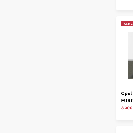
SLEV
Opel
EURO
3 300