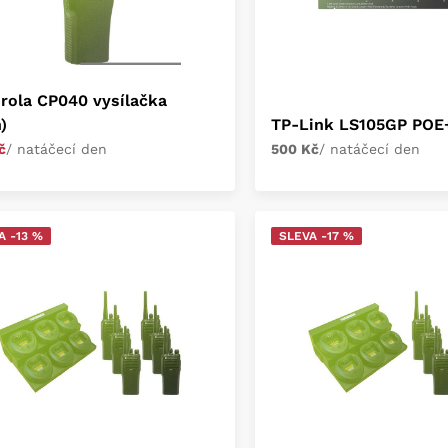
rola CP040 vysílačka
)
TP-Link LS105GP POE
č
/ natáčecí den
500 Kč
/ natáčecí den
A -13 %
SLEVA -17 %