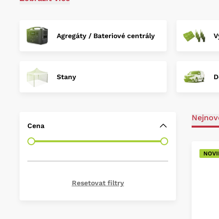
dodávky pro zajištění dopravy techniky a štábu. Vyp
produkční zajištění vašich filmových projektů.
Agregáty / Bateriové centrály
V
Stany
D
Nejnově
Cena
NOVI
Resetovat filtry