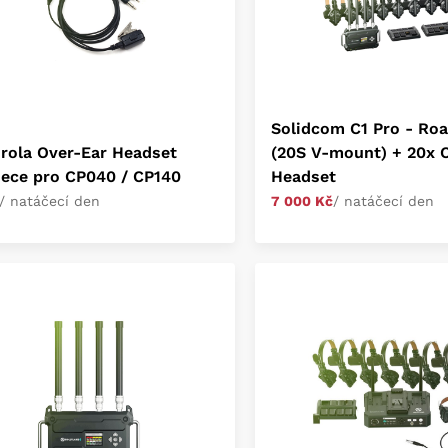
Solidcom C1 Pro - Ro
rola Over-Ear Headset
(20S V-mount) + 20x C
iece pro CP040 / CP140
Headset
/ natáčecí den
7 000 Kč
/ natáčecí den