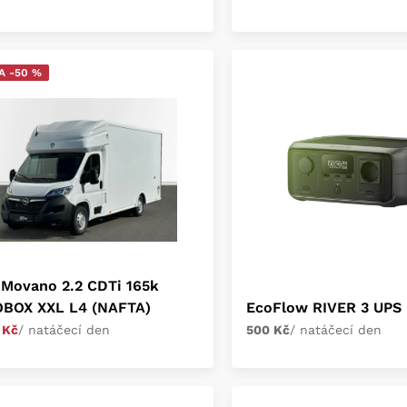
A -50 %
 Movano 2.2 CDTi 165k
BOX XXL L4 (NAFTA)
EcoFlow RIVER 3 UPS
 Kč
/ natáčecí den
500 Kč
/ natáčecí den