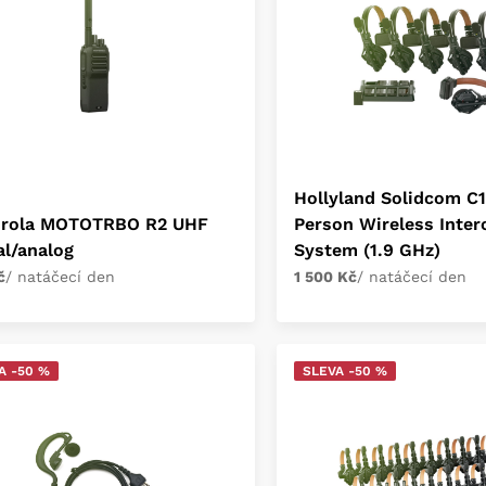
Hollyland Solidcom C1
rola MOTOTRBO R2 UHF
Person Wireless Inte
al/analog
System (1.9 GHz)
č
/ natáčecí den
1 500 Kč
/ natáčecí den
A -50 %
SLEVA -50 %