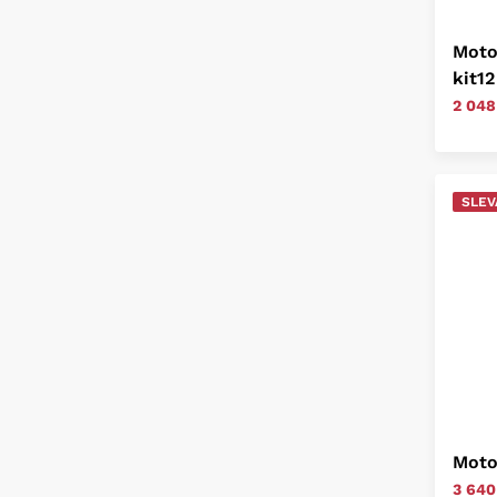
Moto
kit12
2 048
SLEV
Moto
3 640