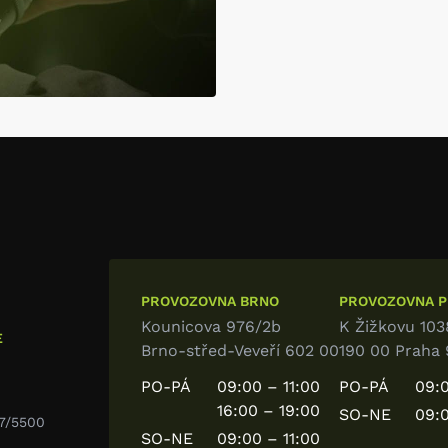
PROVOZOVNA BRNO
PROVOZOVNA PR
Kounicova 976/2b
K Žižkovu 103
E
Brno-střed-Veveří 602 00
190 00 Praha 
PO-PÁ
09:00 – 11:00
PO-PÁ
09:0
16:00 – 19:00
SO-NE
09:0
7/5500
SO-NE
09:00 – 11:00