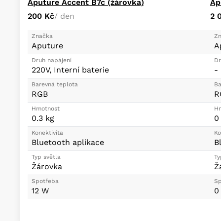
Aputure Accent B7c (žárovka)
200 Kč
/ den
2 
Značka
Zn
Aputure
A
Druh napájení
Dr
220V, Interní baterie
-
Barevná teplota
Ba
RGB
R
Hmotnost
Hm
0.3 kg
0
Konektivita
Ko
Bluetooth aplikace
B
Typ světla
Ty
Žárovka
Ž
Spotřeba
Sp
12 W
0