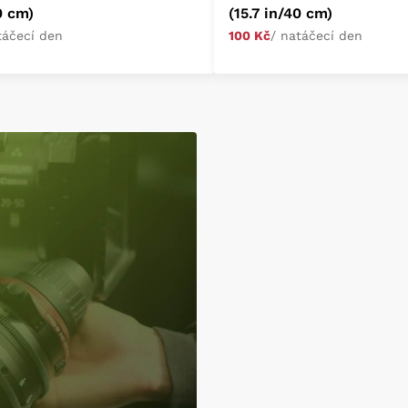
0 cm)
(15.7 in/40 cm)
táčecí den
100 Kč
/ natáčecí den