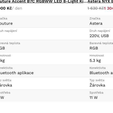
Aputure Accent B7C RGBWW LED 8-Light Kit + Charging Case
Astera NYX B
000 Kč
/ den
1 630 Kč
1 30
ačka
Značka
puture
Astera
uh napájení
Druh napájení
220V, USB
revná teplota
Barevná teplot
GB
RGB
otnost
Hmotnost
 kg
5.3 kg
nektivita
Konektivita
luetooth aplikace
Bluetooth a
p světla
Typ světla
árovka
Žárovka
otřeba
Spotřeba
 W
11 W