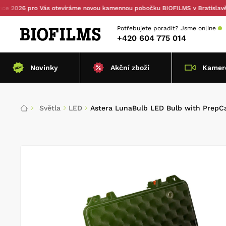
6 pro Vás otevíráme novou kamennou pobočku BIOFILMS v Bratislavě — s o
Potřebujete poradit?
Jsme online
+420 604 775 014
Novinky
Akční zboží
Kamero
Světla
LED
Astera LunaBulb LED Bulb with PrepCas