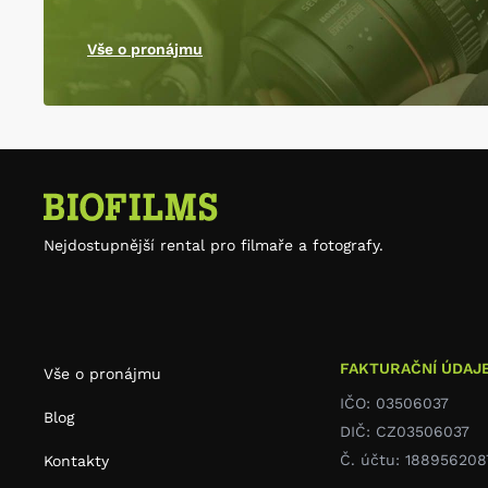
Vše o pronájmu
Nejdostupnější rental pro filmaře a fotografy.
FAKTURAČNÍ ÚDAJ
Vše o pronájmu
IČO: 03506037
Blog
DIČ: CZ03506037
Č. účtu: 188956208
Kontakty