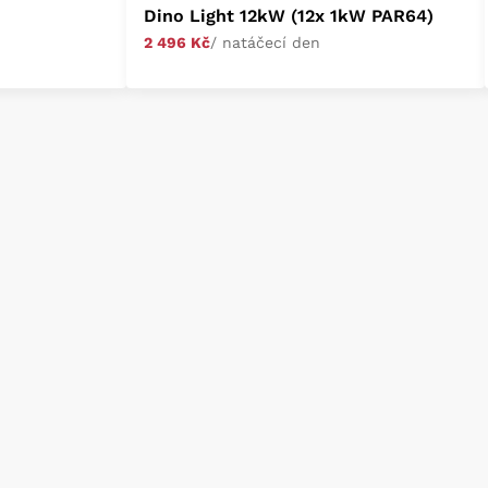
Dino Light 12kW (12x 1kW PAR64)
2 496 Kč
/ natáčecí den