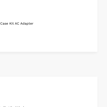
een/Magenta Control
 E26 Base
hape Design
pCase Kit AC Adapter
icker-Free Dimming