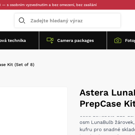
sobním vyzvednutím a bez omezení, bez zasílání
vá technika
Camera packages
Foto
e Kit (Set of 8)
Astera Luna
PrepCase Kit
Sada LunaBulb LED žáro
osm LunaBulb žárovek,
kufru pro snadné sklado