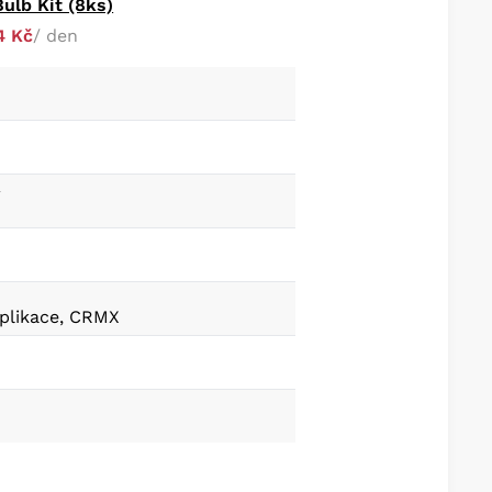
ulb Kit (8ks)
4 Kč
/ den
a
plikace, CRMX