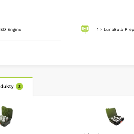
CRI 96
5-Color Engine, Gr
AC Power, Standard
Convertible Bulb S
LED Engine
1 × LunaBulb Pre
Passive Cooling, Fl
odukty
3