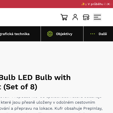
✨⌂ V průběhu července 202
grafická technika
Objektivy
Další
Bulb LED Bulb with
 (Set of 8)
vek "PrepCase Kit" od společnosti Astera obsahuje
 které jsou přesně uloženy v odolném cestovním
vání a přepravu na lokace. Kufr obsahuje PrepInlay,