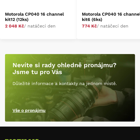
Motorola CP040 16 channel
Motorola CP040 16 channe
kit12 (12ks)
kit6 (6ks)
2 048 Kč
/ natáčecí den
774 Kč
/ natáčecí den
Nevíte si rady ohledně pronájmu?
Jsme tu pro Vás
Důležité informace a kontakty na jednom místě.
Vše o pronájmu