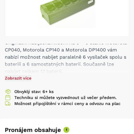
Originální nabíječka Axcom na 6 + 6 stanic Motorola
CP040, Motorola CP140 a Motorola DP1400 vám
nabízí možnost nabíjet paralelně 6 vysílaček spolu s
bateriíí a 6 samostatných baterií. Současně lze
nabíjet celkem 12 baterií.
Stolní nabíječky Axcom 6 + 6-Station SM-LG66:
Zobrazit více
vhodné pro Li-Ion, NiMH a NiCd baterie
Obvyklý stav: 6+ ks
Současné nabíjení 6 vysílaček s baterií a 6
Techniku si můžete vyzvednout už večer předem.
náhradních baterií
Možnost připojištění v rámci ceny a odvozu na plac
Bezpečnostní vypnutí - Vysílačky nebo baterie
mohou zůstat v nabíječce i po ukončení nabíjení
6 nezávislých nabíjecích kanálů
Pronájem obsahuje
1