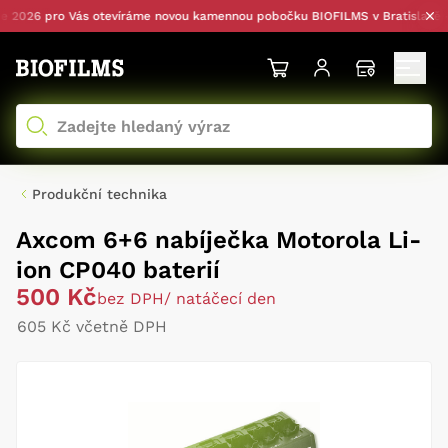
026 pro Vás otevíráme novou kamennou pobočku BIOFILMS v Bratislavě — s
Produkční technika
Axcom 6+6 nabíječka Motorola Li-
ion CP040 baterií
500 Kč
bez DPH
/ natáčecí den
605 Kč včetně DPH