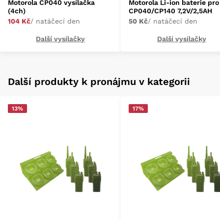
Motorola CP040 vysílačka
Motorola Li-ion baterie pro
(4ch)
CP040/CP140 7,2V/2,5AH
104 Kč
/ natáčecí den
50 Kč
/ natáčecí den
Další vysílačky
Další vysílačky
Další produkty k pronájmu v kategorii
13%
17%