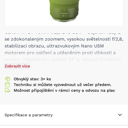
Canon RF 24-70mm f/2,8 L IS USM - Objektiv řady L
se zdokonaleným zoomem, vysokou světelností f/2,8,
stabilizací obrazu, ultrazvukovým Nano USM
motorem pro ostření a utěsněním proti vlhkosti a
prachu. Objektiv pro systém RF je vybaven funkčním
kroužkem, který můžete naprogramovat pro
Zobrazit více
ovládání clony, hodnot ISO, a nebo kompenzace
Obvyklý stav: 3+ ks
expozice. Stabilizace a slušná světelnost přidává
Techniku si můžete vyzvednout už večer předem.
hodnotu objektivu i pro videotvůrce. 3 asférické
Možnost připojištění v rámci ceny a odvozu na plac
členy upravují sférické aberace a zkreslení a zlepšují
ostrost a přesnější kresbu. 3 UD - členy s velmi
nízkým rozptylem pomáhají minimalizovat
chromatické aberace a barevné lemování, poskytují
Specifikace a parametry
tak lepší čistotu a barevnou přesnost obrazu.