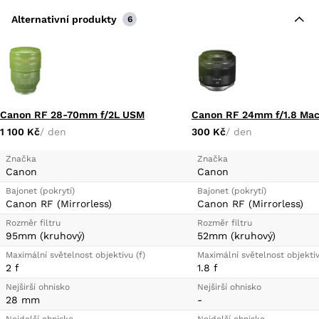
Ochranné povlaky na předním členu snižují
přichytávání nečistot, otisků prstů a mastnoty.
Alternativní produkty
6
Univerzální rozsah ohniska je skvělý pro začátečníka
i pokročilého fotografa akcí.
Optický zoom: 2,5 x
Minimální ohnisková vzdálenost: 24 mm
Canon RF 28-70mm f/2L USM
Canon RF 24mm f/1.8 Mac
Maximální ohnisková vzdálenost: 70 mm
1 100 Kč
/ den
300 Kč
/ den
Světelnost objektivu - nejkratší ohnisko (F): 2,8
Světelnost objektivu - nejdelší ohnisko (F): 2,8
Značka
Značka
Konstrukce objektivu: 21 členů / 15 skupin
Canon
Canon
Stabilizátor optický: Ano
Bajonet (pokrytí)
Bajonet (pokrytí)
Canon RF (Mirrorless)
Canon RF (Mirrorless)
Typ slunecní clony: EW-88E
Délka objektivu: 125,7 mm
Rozměr filtru
Rozměr filtru
95mm (kruhový)
52mm (kruhový)
Vhodný pro formát snímače: Full Frame
Maximální světelnost objektivu (f)
Typ bajonetu: Canon RF
Maximální světelnost objektiv
2 f
1.8 f
Minimální zaostřovací vzdálenost: 21 cm
Nejširší ohnisko
Nejširší ohnisko
Hmotnost: 900 g
28 mm
-
Utěsnění (prach/vlhkost): Ano