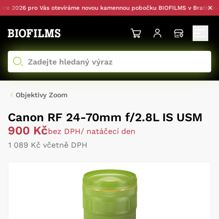
 2026 pro Vás otevíráme novou kamennou pobočku BIOFILMS v Bratislavě —
Objektivy Zoom
Canon RF 24-70mm f/2.8L IS USM
900 Kč
bez DPH
/ natáčecí den
1 089 Kč včetně DPH