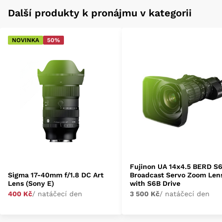
Další produkty k pronájmu v kategorii
NOVINKA
50%
Fujinon UA 14x4.5 BERD S
Sigma 17-40mm f/1.8 DC Art
Broadcast Servo Zoom Len
Lens (Sony E)
with S6B Drive
400 Kč
/ natáčecí den
3 500 Kč
/ natáčecí den