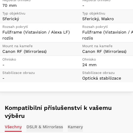
Nejdelší ohnisko
Nejdelší ohnisko
70 mm
-
Typ objektivu
Typ objektivu
Sferický
Sferický, Makro
Rozsah pokrytí
Rozsah pokrytí
Fullframe (Vistavision / Alexa LF)
Fullframe (Vistavision / 
rozlis
rozlis
Mount na kameře
Mount na kameře
Canon RF (Mirrorless)
Canon RF (Mirrorless)
Ohnisko
Ohnisko
-
24 mm
Stabilizace obrazu
Stabilizace obrazu
-
Optická stabilizace
Kompatibilní příslušenství k vašemu
výběru
Všechny
DSLR & Mirrorless
Kamery