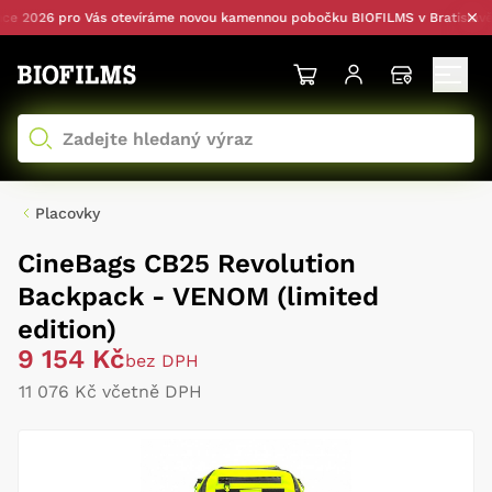
 2026 pro Vás otevíráme novou kamennou pobočku BIOFILMS v Bratislavě — 
Placovky
CineBags CB25 Revolution
Backpack - VENOM (limited
edition)
9 154 Kč
bez DPH
11 076 Kč včetně DPH