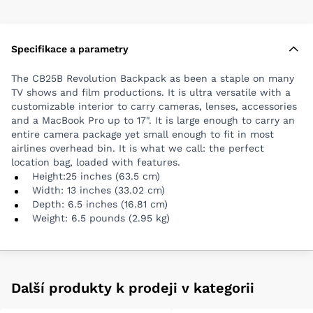
Height:25 inches (63.5 cm)
Width: 13 inches (33.02 cm)
Depth: 6.5 inches (16.81 cm)
Specifikace a parametry
Weight: 6.5 pounds (2.95 kg)
The CB25B Revolution Backpack as been a staple on many
TV shows and film productions. It is ultra versatile with a
customizable interior to carry cameras, lenses, accessories
and a MacBook Pro up to 17". It is large enough to carry an
entire camera package yet small enough to fit in most
airlines overhead bin. It is what we call: the perfect
location bag, loaded with features.
Height:25 inches (63.5 cm)
Width: 13 inches (33.02 cm)
Depth: 6.5 inches (16.81 cm)
Weight: 6.5 pounds (2.95 kg)
Další produkty k prodeji v kategorii