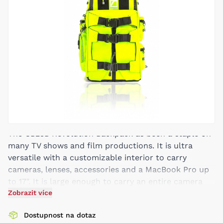
The CB25B Revolution Backpack as been a staple on
many TV shows and film productions. It is ultra
versatile with a customizable interior to carry
cameras, lenses, accessories and a MacBook Pro up
to 17". It is large enough to carry an entire camera
package yet small enough to fit in most airlines
Zobrazit více
overhead bin. It is what we call: the perfect location
Dostupnost na dotaz
bag, loaded with features.