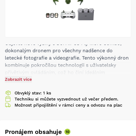
Objevte nové výšiny s DJI Air 3S Fly More Combo,
dokonalým dronem pro všechny nadšence do
letecké fotografie a videografie. Tento výkonný dron
kombinuje pokročilou technologii s uživatelsky
přívětivým ovládáním, což ho činí ideálním
společníkem pro vaše dobrodružství.
Zobrazit více
Hlavní vlastnosti:
Obvyklý stav: 1 ks
Špičková kamera:
Dron je vybaven 1palcovým
Techniku si můžete vyzvednout už večer předem.
CMOS snímačem, který umožňuje natáčení 5.4K
Možnost připojištění v rámci ceny a odvozu na plac
videa při 30 fps a 20MP fotografií s vysokým
rozlišením. Zachyťte každý detail svých zážitků.
Dlouhá doba letu:
S maximální délkou letu až 46
minut můžete létat déle a objevovat více bez
Pronájem obsahuje
10