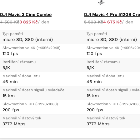
DJI Mavic 3 Cine Combo
DJI Mavic 4 Pro 512GB Cr
4 500 Kč
3 825 Kč
/ den
5 500 Kč
4 675 Kč
/ den
Typ paměti
Typ paměti
micro SD, SSD (interní)
micro SD, SSD (interní)
Slowmotion ve 4K (~4096x2048)
Slowmotion ve 4K (~4096x20
120 fps
120 fps
Rozlišení záznamu
Rozlišení záznamu
5,1K
5,1K
Maximální doba letu
Maximální doba letu
46 min
46 min
Maximální dosah signálu ovladače
Maximální dosah signálu ovl
15 km
15 km
Slowmotion v HD (~1920x1080)
Slowmotion v HD (~1920x1080
200 fps
200 fps
Maximální datový tok
Maximální datový tok
3772 Mbps
3772 Mbps