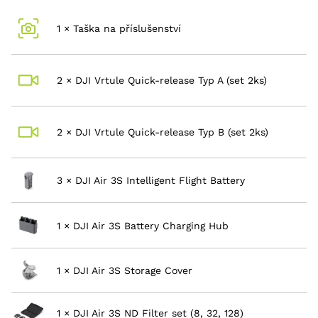
nutnosti častého nabíjení.
Inteligentní letové režimy:
Využijte funkce jako
1 × Taška na příslušenství
Mastershots, QuickShots a FocusTrack, které
vám umožní snadno vytvářet profesionálně
vypadající záběry bez nutnosti složitého
2 × DJI Vrtule Quick-release Typ A (set 2ks)
ovládání.
Pokročilé senzory:
Dron je vybaven více
směrovými senzory pro detekci překážek, což
2 × DJI Vrtule Quick-release Typ B (set 2ks)
zajišťuje bezpečnější létání a minimalizuje riziko
nehod.
Fly More Combo:
Tento balíček obsahuje
3 × DJI Air 3S Intelligent Flight Battery
dodatečné příslušenství, včetně extra baterií,
rychlé nabíječky, ochranného pouzdra a dalších
nezbytností pro pohodlné a dlouhé létání.
1 × DJI Air 3S Battery Charging Hub
Ovládání na dálku:
S intuitivním ovladačem a
funkcí OcuSync 3.0 si užijte stabilní připojení a
1 × DJI Air 3S Storage Cover
živý přenos videa až na vzdálenost 12 km.
1 × DJI Air 3S ND Filter set (8, 32, 128)