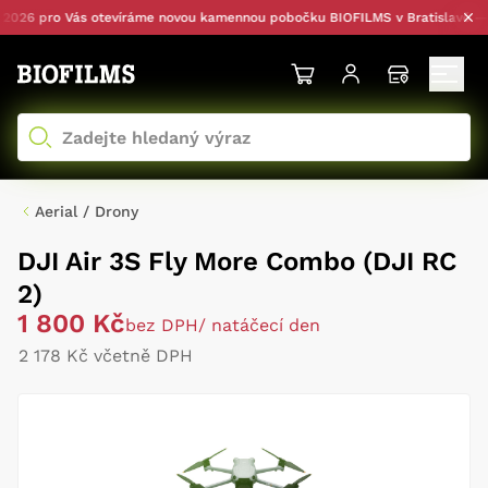
26 pro Vás otevíráme novou kamennou pobočku BIOFILMS v Bratislavě — s o
Aerial / Drony
DJI Air 3S Fly More Combo (DJI RC
2)
1 800 Kč
bez DPH
/ natáčecí den
2 178 Kč včetně DPH