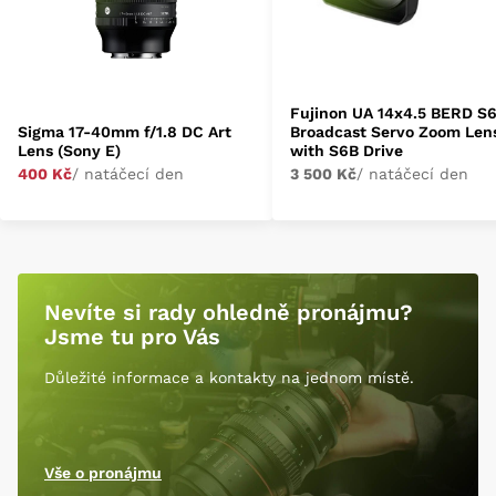
Fujinon UA 14x4.5 BERD S
Sigma 17-40mm f/1.8 DC Art
Broadcast Servo Zoom Len
Lens (Sony E)
with S6B Drive
400 Kč
/ natáčecí den
3 500 Kč
/ natáčecí den
Nevíte si rady ohledně pronájmu?
Jsme tu pro Vás
Důležité informace a kontakty na jednom místě.
Vše o pronájmu