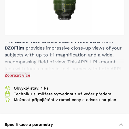
The
32mm T2.8 Gnosis Macro Prime Lens
from
DZOFilm
provides impressive close-up views of your
subjects with up to 1:1 magnification and a wide,
encompassing field of view. This ARRI LPL-mount
lens with focus marks in feet comes with both ARRI
PL and Canon EF mounts, enabling you to use it with
Zobrazit více
a wide range of cine-style cameras.
Obvyklý stav: 1 ks
Covers Full-Frame Format
Techniku si můžete vyzvednout už večer předem.
Native LPL + PL and EF Mounts
Možnost připojištění v rámci ceny a odvozu na plac
1:1 Reproduction at 6.6"
T2.8 to T22 Aperture Range
16-Blade Aperture, Appealing Bokeh
Vibrant Colors, Natural Gradations
Specifikace a parametry