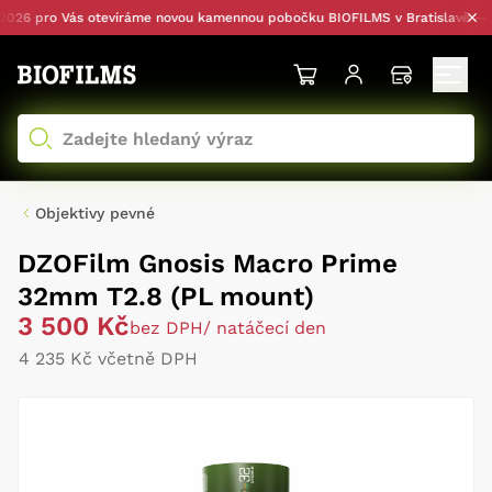
6 pro Vás otevíráme novou kamennou pobočku BIOFILMS v Bratislavě — s o
Objektivy pevné
DZOFilm Gnosis Macro Prime
32mm T2.8 (PL mount)
3 500 Kč
bez DPH
/ natáčecí den
4 235 Kč včetně DPH