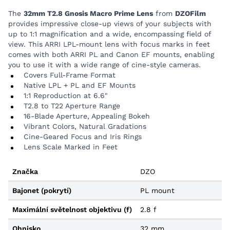
Cine-Geared Focus and Iris Rings
The
32mm T2.8 Gnosis Macro Prime Lens
from
DZOFilm
Lens Scale Marked in Feet
provides impressive close-up views of your subjects with
up to 1:1 magnification and a wide, encompassing field of
view. This ARRI LPL-mount lens with focus marks in feet
comes with both ARRI PL and Canon EF mounts, enabling
you to use it with a wide range of cine-style cameras.
Covers Full-Frame Format
Native LPL + PL and EF Mounts
1:1 Reproduction at 6.6"
T2.8 to T22 Aperture Range
16-Blade Aperture, Appealing Bokeh
Vibrant Colors, Natural Gradations
Cine-Geared Focus and Iris Rings
Lens Scale Marked in Feet
Značka
DZO
Bajonet (pokrytí)
PL mount
Maximální světelnost objektivu (f)
2.8 f
Ohnisko
32 mm