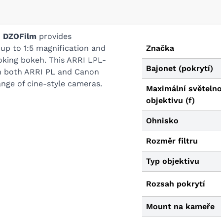
m
DZOFilm
provides
 up to 1:5 magnification and
Značka
ooking bokeh. This ARRI LPL-
Bajonet (pokrytí)
th both ARRI PL and Canon
ange of cine-style cameras.
Maximální světeln
objektivu (f)
Ohnisko
Rozměr filtru
Typ objektivu
Rozsah pokrytí
Mount na kameře