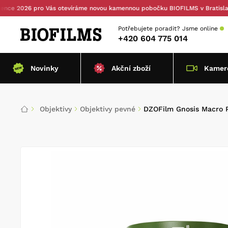
2026 pro Vás otevíráme novou kamennou pobočku BIOFILMS v Bratislavě — s
Potřebujete poradit?
Jsme online
+420 604 775 014
Novinky
Akční zboží
Kamero
Objektivy
Objektivy pevné
DZOFilm Gnosis Macro 