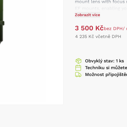
mount lens with focus 
EF mounts, enabling you
Zobrazit více
Covers Full-Frame 
Native LPL + PL an
3 500 Kč
bez DPH
/
1.5:1 Reproduction a
T2.8 to T22 Apertu
4 235 Kč včetně DPH
16-Blade Aperture,
Vibrant Colors, Nat
Cine-Geared Focus a
Obvyklý stav: 1 ks
Lens Scale Marked 
Techniku si můžet
Možnost připojiště