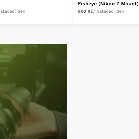
Fisheye (Nikon Z Mount)
natáčecí den
600 Kč
/ natáčecí den