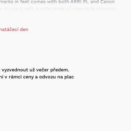
marks in feet comes with both ARRI PL and Canon
 to use it with a wide range of cine-style cameras.
Format
d EF Mounts
 natáčecí den
t 10.2"
re Range
 Appealing Bokeh
ural Gradations
nd Iris Rings
in Feet
e vyzvednout už večer předem.
ní v rámci ceny a odvozu na plac