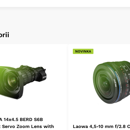
rii
NOVINKA
A 14x4.5 BERD S6B
t Servo Zoom Lens with
Laowa 4,5-10 mm f/2.8 