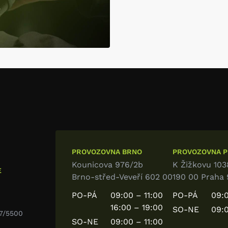
PROVOZOVNA BRNO
PROVOZOVNA PR
Kounicova 976/2b
K Žižkovu 103
E
Brno-střed-Veveří 602 00
190 00 Praha 
PO-PÁ
09:00 – 11:00
PO-PÁ
09:0
16:00 – 19:00
SO-NE
09:0
7/5500
SO-NE
09:00 – 11:00