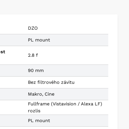
DZO
PL mount
ost
2.8 f
90 mm
Bez filtrového závitu
Makro, Cine
Fullframe (Vistavision / Alexa LF)
rozlis
PL mount