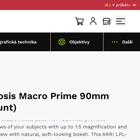
✨⌂ V průběhu července 
grafická technika
Objektivy
Další
osis Macro Prime 90mm
unt)
 Macro Prime Lens
from
DZOFilm
provides
ws of your subjects with up to 1:5 magnification and
iew with natural, soft-looking bokeh. This ARRI LPL-