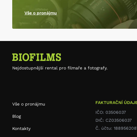
Vše o pronájmu
Nejdostupnější rental pro filmaře a fotografy.
FAKTURAČNÍ ÚDAJ
Vše o pronájmu
IČO: 03506037
Blog
DIČ: CZ03506037
Č. účtu: 188956208
Kontakty