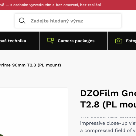
 osobním vyzvednutím a bez omezení, bez zasílání
vá technika
Camera packages
Foto
Prime 90mm T2.8 (PL mount)
DZOFilm Gn
T2.8 (PL mo
The
90mm T2.8 Gnosis
impressive close-up vie
a compressed field of v