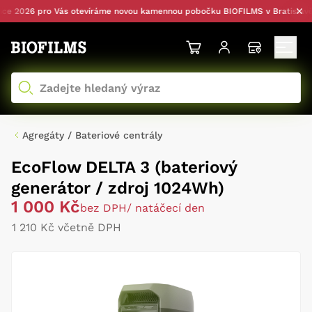
 2026 pro Vás otevíráme novou kamennou pobočku BIOFILMS v Bratislavě — 
Agregáty / Bateriové centrály
EcoFlow DELTA 3 (bateriový
generátor / zdroj 1024Wh)
1 000 Kč
bez DPH
/ natáčecí den
1 210 Kč včetně DPH