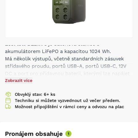
EcoFlow DELTA 3
je bateriová stanice s
akumulátorem LiFePO a kapacitou 1024 Wh.
Má několik výstupů, včetně standardních zásuvek
střídavého proudu, portů USB-A, portů USB-C, 12V
DC a port pro přídavnou baterii, kterými lze napájet
celou řadu spotřebičů a zařízení.
Zobrazit více
Výkon 1800 W, špičkový výkon 3 600 W
Obvyklý stav: 6+ ks
Různé možnosti nabíjení umožňují využívat
Techniku si můžete vyzvednout už večer předem.
jednotlivé způsoby podle aktuálních potřeb. Stanice
Možnost připojištění v rámci ceny a odvozu na plac
tedy představuje nejen velmi spolehlivý, ale zároveň i
velmi flexibilní zdroj energie. Disponuje i velmi
prostornou obrazovkou, která přehledně zobrazuje
informace o jejím aktuálním provozu.
Pronájem obsahuje
1