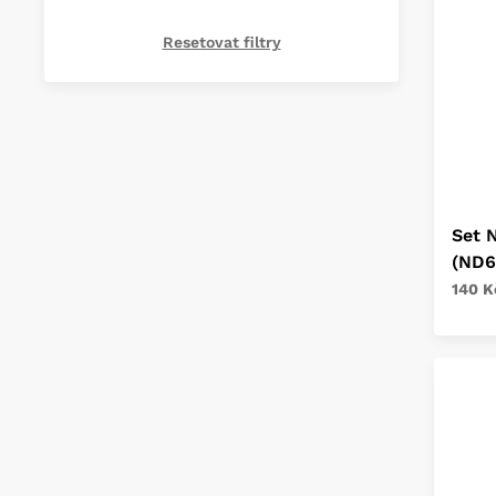
Resetovat filtry
Set N
(ND6
140 K