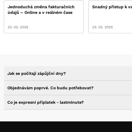
Jednoduchá změna fakturačních
Snadný přístup k 
údajů – Online a v reálném čase
23. 02. 2025
23. 02. 2025
Jak se počítají zápůjční dny?
Objednávám poprvé. Co budu potřebovat?
Co je expresní příplatek - lastminute?