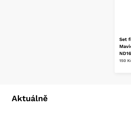
Set f
Mavi
ND16
150 K
Aktuálně