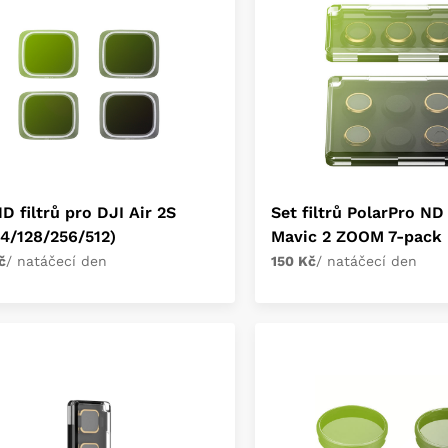
D filtrů pro DJI Air 2S
Set filtrů PolarPro ND
4/128/256/512)
Mavic 2 ZOOM 7-pack
č
/ natáčecí den
150 Kč
/ natáčecí den