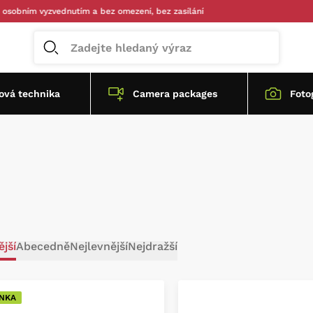
ním vyzvednutím a bez omezení, bez zasílání
vá technika
Camera packages
Foto
jší
Abecedně
Nejlevnější
Nejdražší
NKA