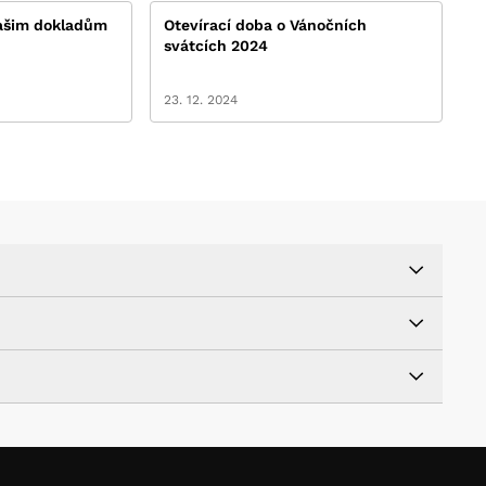
vašim dokladům
Otevírací doba o Vánočních
svátcích 2024
23. 12. 2024