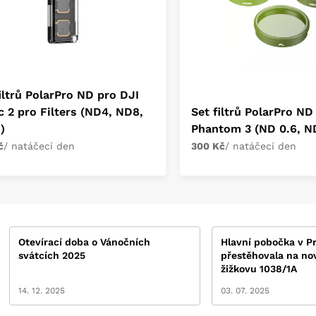
iltrů PolarPro ND pro DJI
c 2 pro Filters (ND4, ND8,
Set filtrů PolarPro ND
)
Phantom 3 (ND 0.6, ND
č
/ natáčecí den
300 Kč
/ natáčecí den
Otevírací doba o Vánočních
Hlavní pobočka v Pr
svátcích 2025
přestěhovala na no
žižkovu 1038/1A
14. 12. 2025
03. 07. 2025