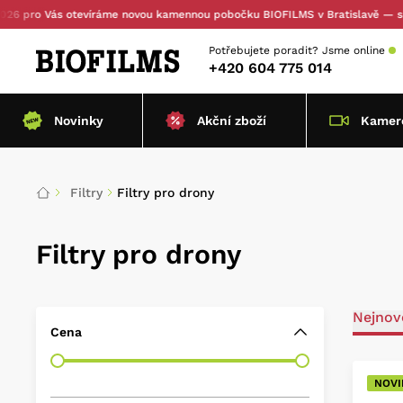
pro Vás otevíráme novou kamennou pobočku BIOFILMS v Bratislavě — s osob
Potřebujete poradit?
Jsme online
+420 604 775 014
Novinky
Akční zboží
Kamero
Filtry
Filtry pro drony
Filtry pro drony
Nejnově
Cena
NOVI