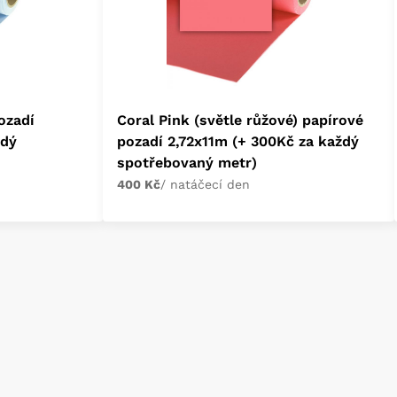
ozadí
Coral Pink (světle růžové) papírové
ždý
pozadí 2,72x11m (+ 300Kč za každý
spotřebovaný metr)
400 Kč
/ natáčecí den