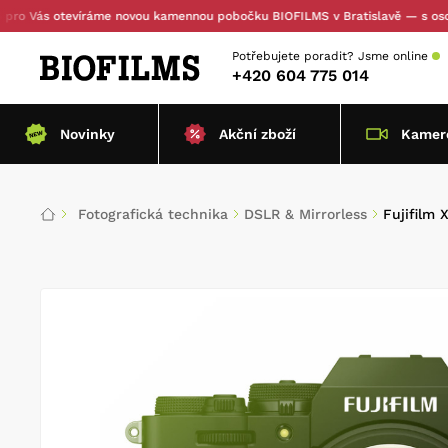
s otevíráme novou kamennou pobočku BIOFILMS v Bratislavě — s osobním vy
Potřebujete poradit?
Jsme online
+420 604 775 014
Novinky
Akční zboží
Kamero
Fotografická technika
DSLR & Mirrorless
Fujifilm 