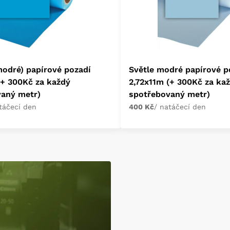
odré) papírové pozadí
Světle modré papírové p
(+ 300Kč za každý
2,72x11m (+ 300Kč za ka
vaný metr)
spotřebovaný metr)
táčecí den
400 Kč
/ natáčecí den