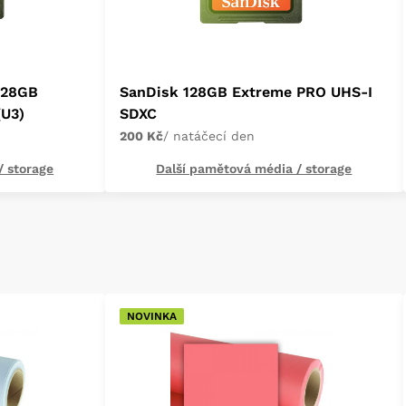
128GB
SanDisk 128GB Extreme PRO UHS-I
(U3)
SDXC
200 Kč
/ natáčecí den
/ storage
Další pamětová média / storage
NOVINKA