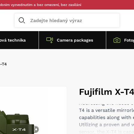
zvednutím a bez omezení, bez zasílání
vá technika
Camera packages
Foto
X-T4
Fujifilm X-T
Addressing the needs o
T4 is a versatile mirro
capabilities along with
Utilizing a proven and
sensor, the X-T4 is cap