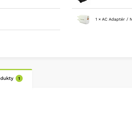
Bluetooth and Wi-F
Film Simulation Mo
1 × AC Adaptér / 
odukty
1