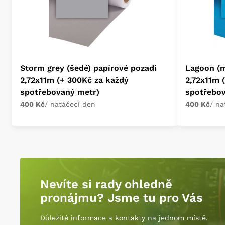
Storm grey (šedé) papírové pozadí
Lagoon (m
2,72x11m (+ 300Kč za každý
2,72x11m 
spotřebovaný metr)
spotřebo
400 Kč
/ natáčecí den
400 Kč
/ na
Nevíte si rady ohledně
pronájmu? Jsme tu pro Vás
Důležité informace a kontakty na jednom místě.