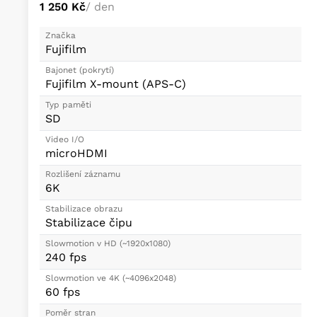
1 250 Kč
/ den
Značka
Fujifilm
Bajonet (pokrytí)
Fujifilm X-mount (APS-C)
Typ paměti
SD
Video I/O
microHDMI
Rozlišení záznamu
6K
Stabilizace obrazu
Stabilizace čipu
Slowmotion v HD (~1920x1080)
240 fps
Slowmotion ve 4K (~4096x2048)
60 fps
Poměr stran