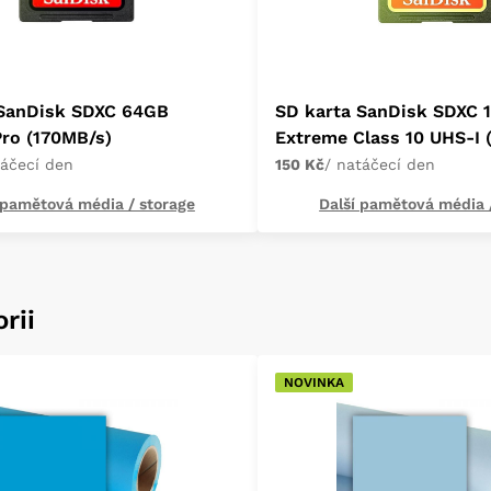
 SanDisk SDXC 64GB
SD karta SanDisk SDXC 
ro (170MB/s)
Extreme Class 10 UHS-I 
táčecí den
150 Kč
/ natáčecí den
 pamětová média / storage
Další pamětová média 
rii
NOVINKA