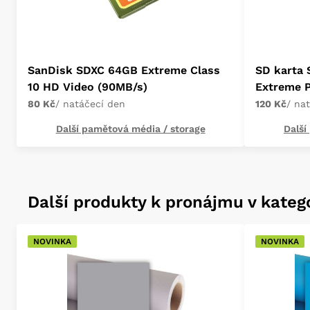
SanDisk SDXC 64GB Extreme Class
SD karta
10 HD Video (90MB/s)
Extreme P
80 Kč
/ natáčecí den
120 Kč
/ na
Další pamětová média / storage
Další
Další produkty k pronájmu v katego
NOVINKA
NOVINKA