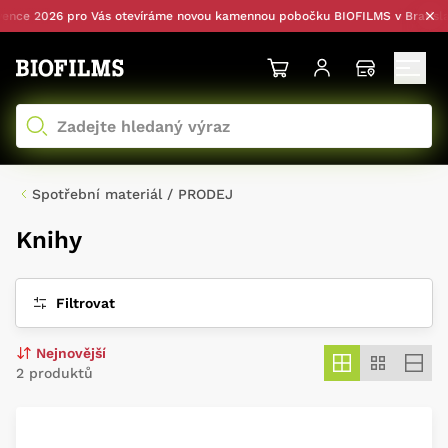
ce 2026 pro Vás otevíráme novou kamennou pobočku BIOFILMS v Bratislavě
Spotřební materiál / PRODEJ
Knihy
Filtrovat
2 produktů