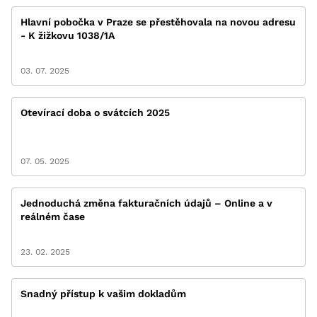
Hlavní pobočka v Praze se přestěhovala na novou adresu
- K žižkovu 1038/1A
03. 07. 2025
Otevírací doba o svátcích 2025
07. 05. 2025
Jednoduchá změna fakturačních údajů – Online a v
reálném čase
23. 02. 2025
Snadný přístup k vašim dokladům