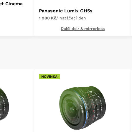
et Cinema
Panasonic Lumix GH5s
1 900 Kč
/ natáčecí den
Další dslr & mirrorless
NOVINKA