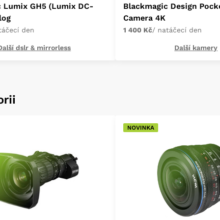
c Lumix GH5 (Lumix DC-
Blackmagic Design Pock
log
Camera 4K
táčecí den
1 400 Kč
/ natáčecí den
Další dslr & mirrorless
Další kamery
rii
NOVINKA