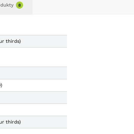
odukty
8
r thirds)
)
r thirds)