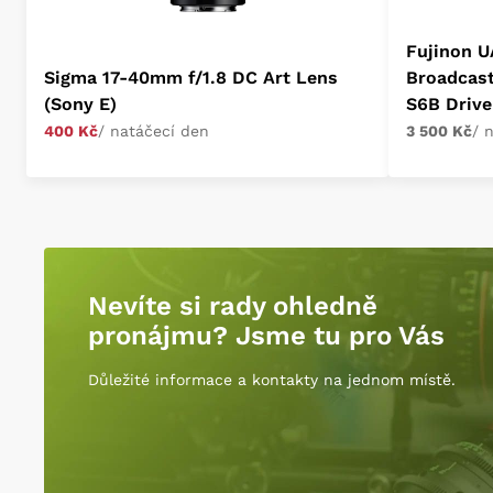
Fujinon U
Sigma 17-40mm f/1.8 DC Art Lens
Broadcas
(Sony E)
S6B Drive
400 Kč
/ natáčecí den
3 500 Kč
/ 
Nevíte si rady ohledně
pronájmu? Jsme tu pro Vás
Důležité informace a kontakty na jednom místě.