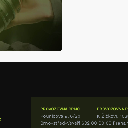
PROVOZOVNA BRNO
PROVOZOVNA PR
Kounicova 976/2b
K Žižkovu 103
E
Brno-střed-Veveří 602 00
190 00 Praha 