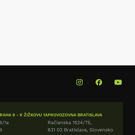
AHA 9 - K ŽIŽKOVU 1A
PROVOZOVNA BRATISLAVA
8/1a
Račianska 1524/75,
9
831 02 Bratislava, Slovensko