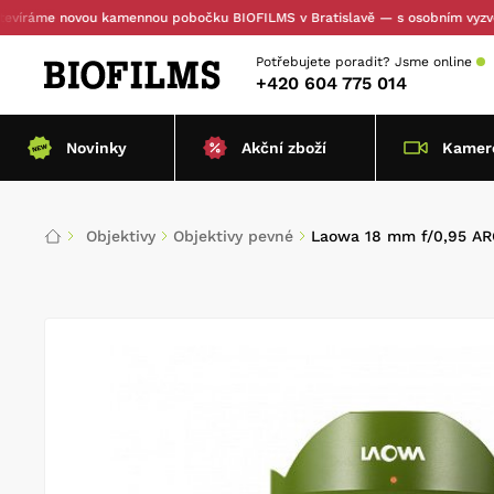
me novou kamennou pobočku BIOFILMS v Bratislavě — s osobním vyzvednutím
Potřebujete poradit?
Jsme online
+420 604 775 014
Novinky
Akční zboží
Kamero
Objektivy
Objektivy pevné
Laowa 18 mm f/0,95 AR