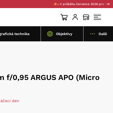
✨⌂ V průběhu července 2026 pro Vás otevírá
grafická technika
Objektivy
Další
 f/0,95 ARGUS APO (Micro
táčecí den