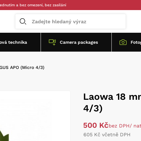
 a bez omezení, bez zasílání
vá technika
Camera packages
Foto
GUS APO (Micro 4/3)
Laowa 18 mm
4/3)
500 Kč
bez DPH
/ na
605 Kč včetně DPH