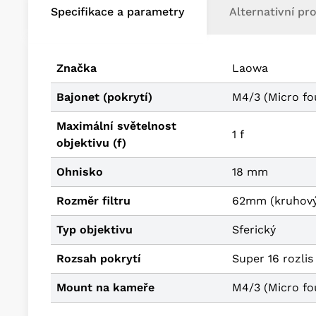
Specifikace a parametry
Alternativní pr
Značka
Laowa
Bajonet (pokrytí)
M4/3 (Micro fou
Maximální světelnost
1 f
objektivu (f)
Ohnisko
18 mm
Rozměr filtru
62mm (kruhový
Typ objektivu
Sferický
Rozsah pokrytí
Super 16 rozlis
Mount na kameře
M4/3 (Micro fou