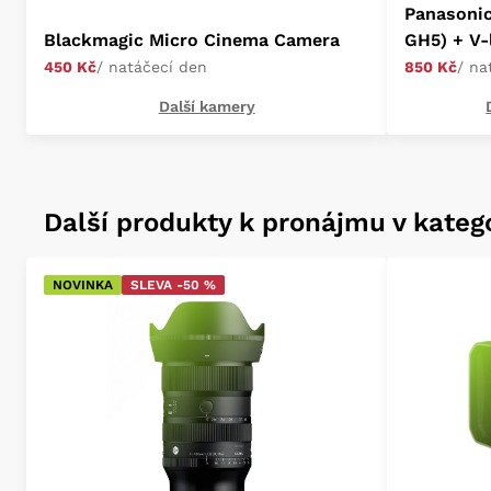
Panasoni
Blackmagic Micro Cinema Camera
GH5) + V-
450 Kč
/ natáčecí den
850 Kč
/ na
Další kamery
Další produkty k pronájmu v katego
NOVINKA
SLEVA -50 %