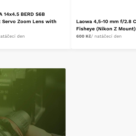
A 14x4.5 BERD S6B
t Servo Zoom Lens with
Laowa 4,5-10 mm f/2.8 
Fisheye (Nikon Z Mount)
natáčecí den
600 Kč
/ natáčecí den