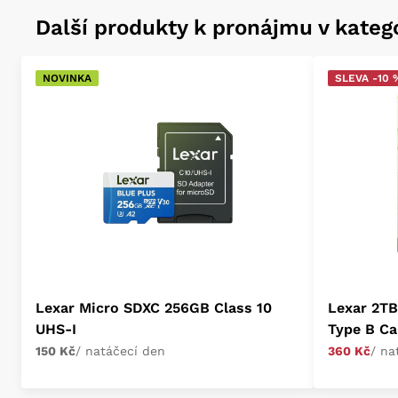
Další produkty k pronájmu v katego
NOVINKA
SLEVA -10 
Lexar Micro SDXC 256GB Class 10
Lexar 2TB
UHS-I
Type B Ca
150 Kč
/ natáčecí den
360 Kč
/ na