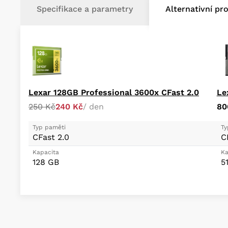
Specifikace a parametry
Alternativní pr
Lexar 128GB Professional 3600x CFast 2.0
Le
250 Kč
240 Kč
/ den
80
Typ paměti
Ty
CFast 2.0
C
Kapacita
Ka
128 GB
5