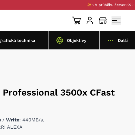
✨⌂ V průběhu července 2026 pr
grafická technika
Objektivy
Další
 Professional 3500x CFast
s /
Write
: 440MB/s.
ARRI ALEXA