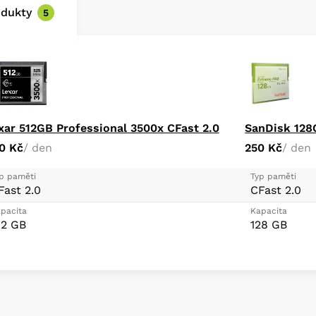
odukty
5
xar 512GB Professional 3500x CFast 2.0
SanDisk 128
0 Kč
/ den
250 Kč
/ den
p paměti
Typ paměti
Fast 2.0
CFast 2.0
pacita
Kapacita
12 GB
128 GB