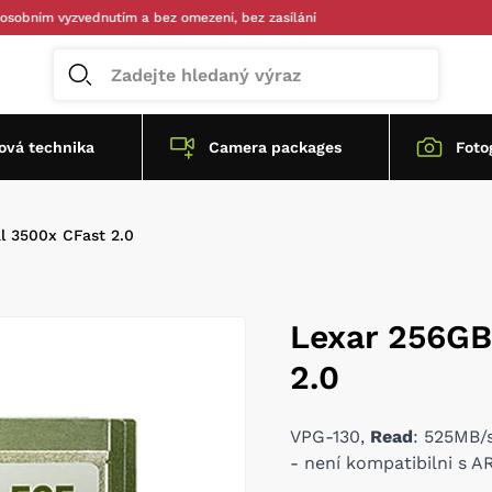
m vyzvednutím a bez omezení, bez zasílání
vá technika
Camera packages
Foto
l 3500x CFast 2.0
Lexar 256GB
2.0
VPG-130,
Read
: 525MB/
- není kompatibilni s 