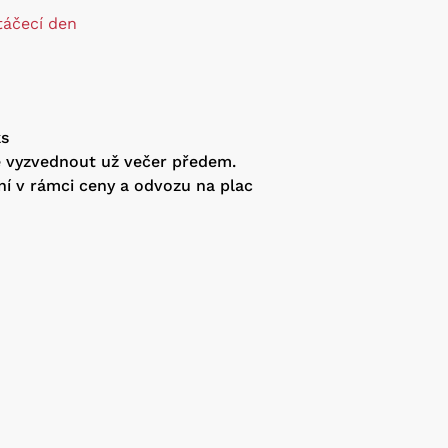
táčecí den
ks
e vyzvednout už večer předem.
ní v rámci ceny a odvozu na plac