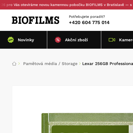
o Vás otevíráme novou kamennou pobočku BIOFILMS v Bratislavě — s osobní
Potřebujete poradit?
+420 604 775 014
Novinky
Akční zboží
Kamero
Pamětová média / Storage
Lexar 256GB Professiona