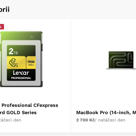
rii
%
 Professional CFexpress
rd GOLD Series
MacBook Pro (14-inch, M
táčecí den
2 700 Kč
/ natáčecí den