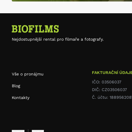
Nejdostupnější rental pro filmaře a fotografy.
FAKTURAČNÍ ÚDAJ
Vše o pronájmu
IČO: 03506037
Blog
DIČ: CZ03506037
Č. účtu: 188956208
Kontakty