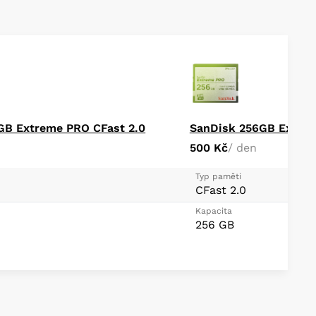
GB Extreme PRO CFast 2.0
SanDisk 256GB Extrem
500 Kč
/ den
Typ paměti
CFast 2.0
Kapacita
256 GB