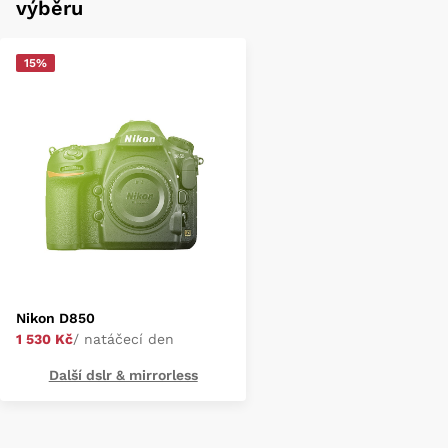
výběru
15%
Nikon D850
1 530 Kč
/ natáčecí den
Další dslr & mirrorless