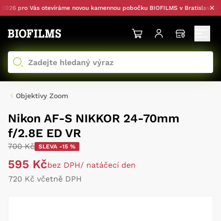
26 pro Vás otevíráme novou kamennou pobočku BIOFILMS v Bratislavě — s o
Objektivy Zoom
Nikon AF-S NIKKOR 24-70mm
f/2.8E ED VR
700 Kč
SLEVA -15 %
595 Kč
bez DPH
/ natáčecí den
720 Kč včetně DPH