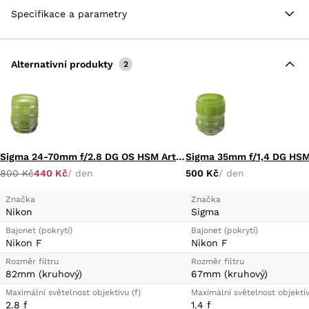
Rozsah ohniskových vzdáleností 24-70 mm (Při
Specifikace a parametry
použití formátu DX: 36-105mm).
Antireflexní vrstvy Nano Crystal Coat pro redukci
reflexů a závoje.
Alternativní produkty
2
Ultrazvukový zaostřovací motor (SWM) pro
extrémně tiché a rychlé automatické
zaostřování.
Optická skla ED pro minimalizaci barevné vady.
Nejkratší zaostřitelná vzdálenost: 0,38 m (při
Sigma 24-70mm f/2.8 DG OS HSM Art (Nikon FX F mount)
ohniskové vzdálenosti 50 mm).
800 Kč
440 Kč
/ den
500 Kč
/ den
Gumové těsnění bajonetu.
Možnost okamžitého manuálního zaostření
Značka
Značka
(M/A).
Nikon
Sigma
Snímatelná sluneční clona a měkké pouzdro CL-
Bajonet (pokrytí)
Bajonet (pokrytí)
Nikon F
Nikon F
M3 součástí dodávky.
Rozměr filtru
Rozměr filtru
82mm (kruhový)
67mm (kruhový)
Maximální světelnost objektivu (f)
Maximální světelnost objektiv
2.8 f
1.4 f