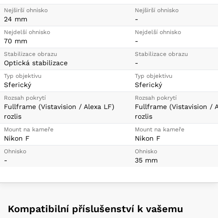
Nejširší ohnisko
Nejširší ohnisko
24 mm
-
Nejdelší ohnisko
Nejdelší ohnisko
70 mm
-
Stabilizace obrazu
Stabilizace obrazu
Optická stabilizace
-
Typ objektivu
Typ objektivu
Sferický
Sferický
Rozsah pokrytí
Rozsah pokrytí
Fullframe (Vistavision / Alexa LF)
Fullframe (Vistavision / 
rozlis
rozlis
Mount na kameře
Mount na kameře
Nikon F
Nikon F
Ohnisko
Ohnisko
-
35 mm
Kompatibilní příslušenství k vašemu