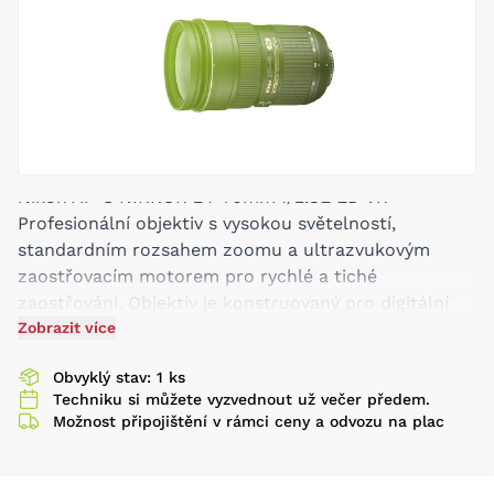
Nikon AF-S NIKKOR 24-70mm f/2.8E ED VR -
Profesionální objektiv s vysokou světelností,
standardním rozsahem zoomu a ultrazvukovým
zaostřovacím motorem pro rychlé a tiché
zaostřování. Objektiv je konstruovaný pro digitální
fotoaparáty a jeho kvalita zobrazení v okrajových
Zobrazit více
částech obrazu konkuruje objektivům s pevnou
Obvyklý stav: 1 ks
ohniskovou vzdáleností. Objektiv navíc obsahuje
Techniku si můžete vyzvednout už večer předem.
antireflexní vrstvu Nano Crystal Coat pro
Možnost připojištění v rámci ceny a odvozu na plac
minimalizaci reflexů a závoje. Dva ED a PGM
asférické členy minimalizují barevné vady obrazu.
Kvalitní zpracování odolné prachu a vlhkosti.