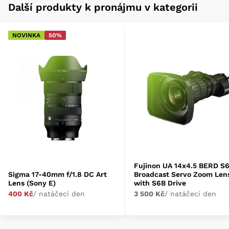
Další produkty k pronájmu v kategorii
NOVINKA
50%
Fujinon UA 14x4.5 BERD S
Sigma 17-40mm f/1.8 DC Art
Broadcast Servo Zoom Len
Lens (Sony E)
with S6B Drive
400 Kč
/ natáčecí den
3 500 Kč
/ natáčecí den