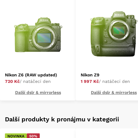
Nikon Z6 (RAW updated)
Nikon Z9
720 Kč
/ natáčecí den
1 997 Kč
/ natáčecí den
Další dslr & mirrorless
Další dslr & mirrorless
Další produkty k pronájmu v kategorii
NOVINKA
50%