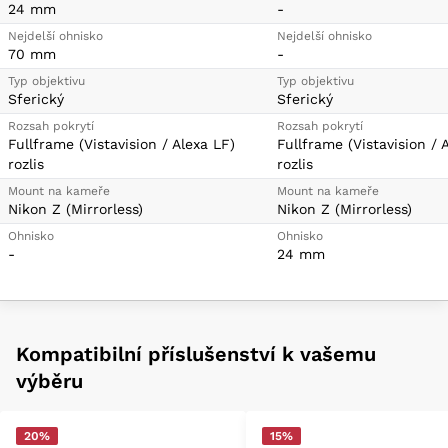
24 mm
-
Nejdelší ohnisko
Nejdelší ohnisko
70 mm
-
Typ objektivu
Typ objektivu
Sferický
Sferický
Rozsah pokrytí
Rozsah pokrytí
Fullframe (Vistavision / Alexa LF)
Fullframe (Vistavision / 
rozlis
rozlis
Mount na kameře
Mount na kameře
Nikon Z (Mirrorless)
Nikon Z (Mirrorless)
Ohnisko
Ohnisko
-
24 mm
Kompatibilní příslušenství k vašemu
výběru
20%
15%