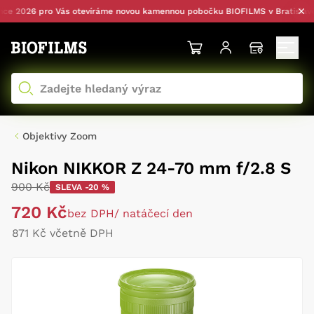
 2026 pro Vás otevíráme novou kamennou pobočku BIOFILMS v Bratislavě — 
Objektivy Zoom
Nikon NIKKOR Z 24-70 mm f/2.8 S
900 Kč
SLEVA -20 %
720 Kč
bez DPH
/ natáčecí den
871 Kč včetně DPH