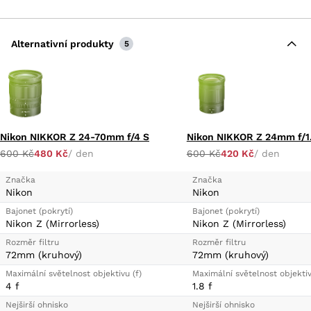
ARNEO and Nano Crystal Coatings
Multi-Focus Stepping Motor AF System
Programmable Control Ring
Alternativní produkty
5
Information OLED Panel and L.Fn Button
Weather-Sealed Design, Fluorine Coating
Rounded 9-Blade Diaphragm
Nikon NIKKOR Z 24-70mm f/4 S
Nikon NIKKOR Z 24mm f/1
600 Kč
480 Kč
/ den
600 Kč
420 Kč
/ den
Značka
Značka
Nikon
Nikon
Bajonet (pokrytí)
Bajonet (pokrytí)
Nikon Z (Mirrorless)
Nikon Z (Mirrorless)
Rozměr filtru
Rozměr filtru
72mm (kruhový)
72mm (kruhový)
Maximální světelnost objektivu (f)
Maximální světelnost objektiv
4 f
1.8 f
Nejširší ohnisko
Nejširší ohnisko