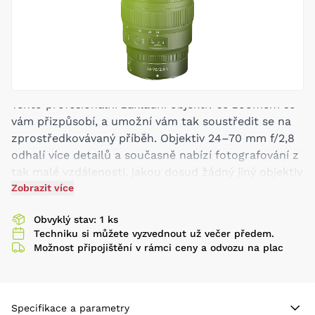
Tento profesionální základní objektiv se zoomem se
vám přizpůsobí, a umožní vám tak soustředit se na
zprostředkovávaný příběh. Objektiv 24–70 mm f/2,8
odhalí více detailů a současně nabízí fotografování z
tak malé vzdálenosti, jakou dosud žádný jiný objektiv
s tímto rozsahem ohniskových vzdáleností
Zobrazit více
nedokázal nabídnout. Přímo na objektivu můžete
Obvyklý stav: 1 ks
ovládat parametry fotografování. A robustní
Techniku si můžete vyzvednout už večer předem.
konstrukce umožňuje používat objektiv na
Možnost připojištění v rámci ceny a odvozu na plac
libovolném místě.
Z-Mount Lens/FX Format
Aperture Range: f/2.8 to f/22
Two ED and Four Aspherical Elements
Specifikace a parametry