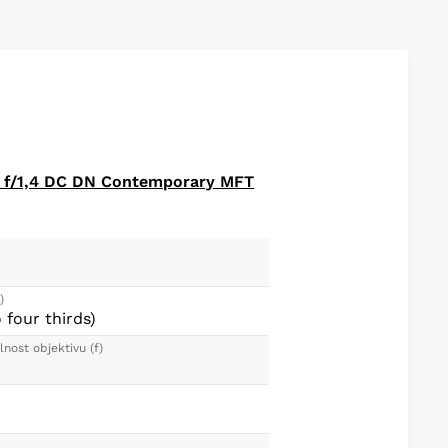
ager AF System
MF Clutch
Construction
e Diaphragm
f/1,4 DC DN Contemporary MFT
)
 four thirds)
nost objektivu (f)