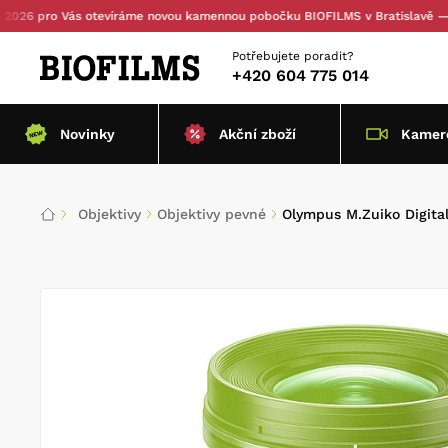
ro Vás otevíráme novou kamennou pobočku BIOFILMS v Bratislavě — s osobn
Potřebujete poradit?
+420 604 775 014
Novinky
Akční zboží
Kamero
Objektivy
Objektivy pevné
Olympus M.Zuiko Digita