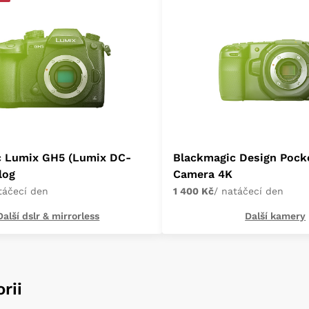
c Lumix GH5 (Lumix DC-
Blackmagic Design Pock
log
Camera 4K
táčecí den
1 400 Kč
/ natáčecí den
Další dslr & mirrorless
Další kamery
rii