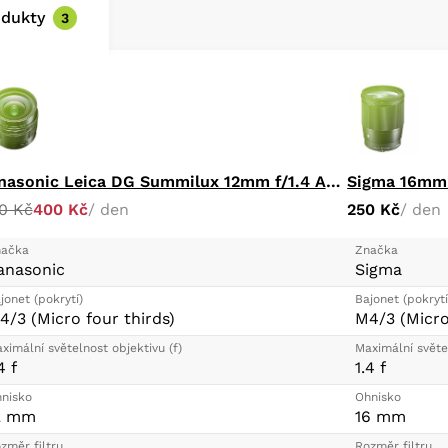
MSC High-Speed Im
odukty
3
Internal Focusing, 
Weather-Resistant 
Rounded Nine-Blad
Panasonic Leica DG Summilux 12mm f/1.4 ASPH
Sigma 16mm 
0 Kč
400 Kč
/ den
250 Kč
/ den
ačka
Značka
anasonic
Sigma
jonet (pokrytí)
Bajonet (pokrytí
4/3 (Micro four thirds)
M4/3 (Micro
ximální světelnost objektivu (f)
Maximální světel
4 f
1.4 f
nisko
Ohnisko
2 mm
16 mm
změr filtru
Rozměr filtru