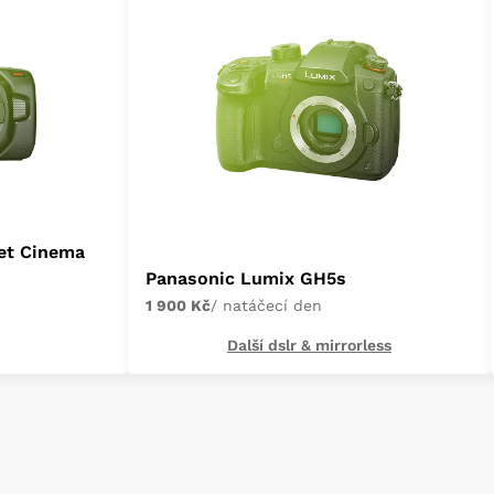
et Cinema
Panasonic Lumix GH5s
1 900 Kč
/ natáčecí den
Další dslr & mirrorless