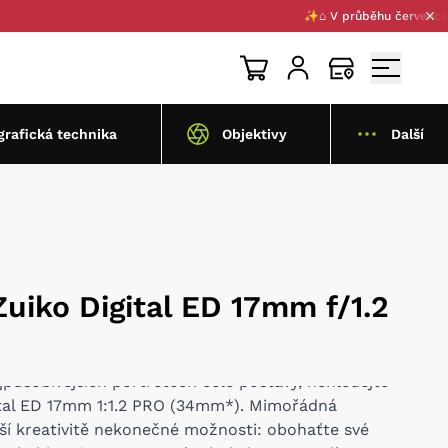
✨⌂ V průběhu července 2026 p
grafická technika
Objektivy
Další
uiko Digital ED 17mm f/1.2
působivějších portrétech celé postavy, nehledejte
gital ED 17mm 1:1.2 PRO (34mm*). Mimořádná
aší kreativitě nekonečné možnosti: obohaťte své