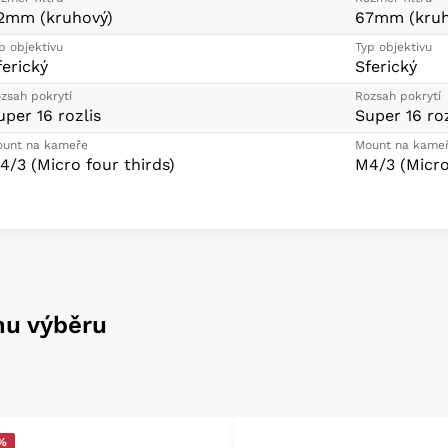
2mm (kruhový)
67mm (kruh
p objektivu
Typ objektivu
ferický
Sferický
zsah pokrytí
Rozsah pokrytí
uper 16 rozlis
Super 16 roz
unt na kameře
Mount na kame
4/3 (Micro four thirds)
M4/3 (Micro
mu výběru
 %