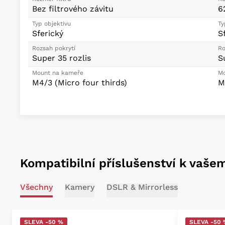
Bez filtrového závitu
6
Typ objektivu
Ty
Sferický
S
Rozsah pokrytí
Ro
Super 35 rozlis
S
Mount na kameře
Mo
M4/3 (Micro four thirds)
M
Kompatibilní příslušenství k vaše
Všechny
Kamery
DSLR & Mirrorless
SLEVA -50 %
SLEVA -50