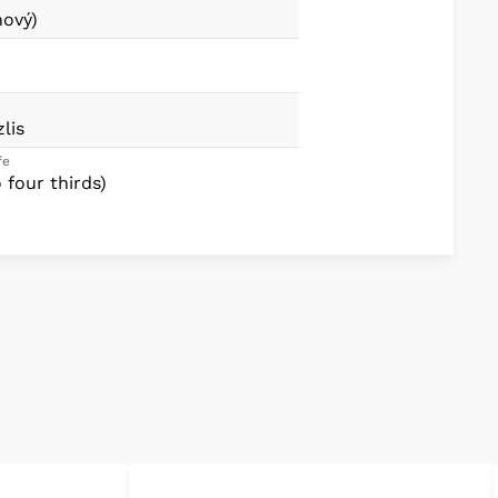
ový)
lis
ře
 four thirds)