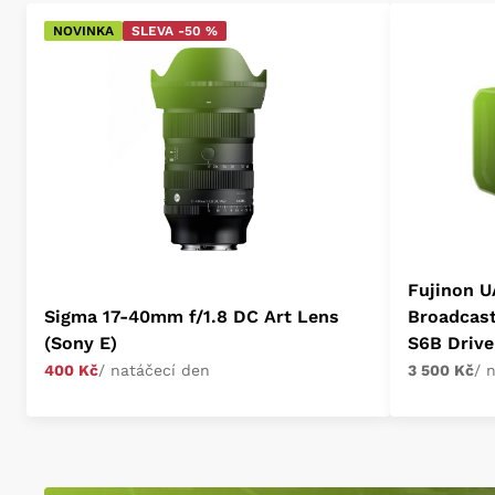
NOVINKA
SLEVA -50 %
Fujinon U
Sigma 17-40mm f/1.8 DC Art Lens
Broadcas
(Sony E)
S6B Drive
400 Kč
/ natáčecí den
3 500 Kč
/ 