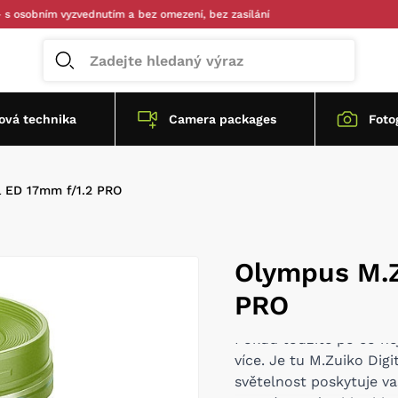
ím vyzvednutím a bez omezení, bez zasílání
vá technika
Camera packages
Foto
l ED 17mm f/1.2 PRO
Olympus M.Z
PRO
Pokud toužíte po co nej
více. Je tu M.Zuiko Di
světelnost poskytuje v