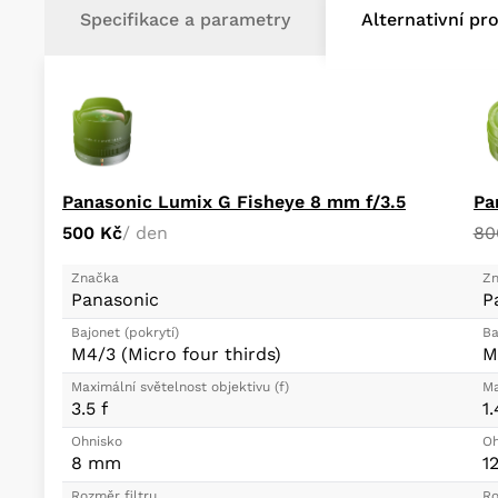
Specifikace a parametry
Alternativní pr
Panasonic Lumix G Fisheye 8 mm f/3.5
500 Kč
/ den
80
Značka
Zn
Panasonic
P
Bajonet (pokrytí)
Ba
M4/3 (Micro four thirds)
M
Maximální světelnost objektivu (f)
Ma
3.5 f
1.
Ohnisko
Oh
8 mm
1
Rozměr filtru
Ro