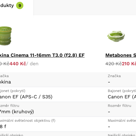
odukty
9
kina Cinema 11-16mm T3.0 (f2.8) EF
0 Kč
440 Kč
/ den
420 Kč
210 K
ačka
Značka
okina
-
jonet (pokrytí)
Bajonet (pokrytí
anon EF (APS-C / S35)
Canon EF (
změr filtru
Rozměr filtru
7mm (kruhový)
-
ximální světelnost objektivu (f)
Maximální světel
8 f
-
jširší ohnisko
Nejširší ohnisko