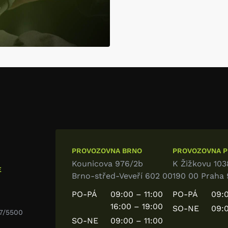
PROVOZOVNA BRNO
PROVOZOVNA PR
Kounicova 976/2b
K Žižkovu 103
E
Brno-střed-Veveří 602 00
190 00 Praha 
PO-PÁ
09:00 – 11:00
PO-PÁ
09:0
16:00 – 19:00
SO-NE
09:0
7/5500
SO-NE
09:00 – 11:00