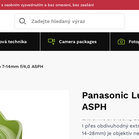
ím vyzvednutím a bez omezení, bez zasílání
vá technika
Camera packages
Foto
o 7-14mm f/4,0 ASPH
Panasonic L
ASPH
Extrémně širokoúhlý z
I přes obdivuhodný ext
14-28mm) je objektiv n