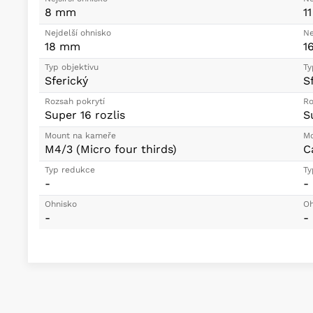
8 mm
1
Nejdelší ohnisko
Ne
18 mm
1
Typ objektivu
Ty
Sferický
S
Rozsah pokrytí
Ro
Super 16 rozlis
S
Mount na kameře
Mo
M4/3 (Micro four thirds)
C
Typ redukce
Ty
-
-
Ohnisko
Oh
-
-