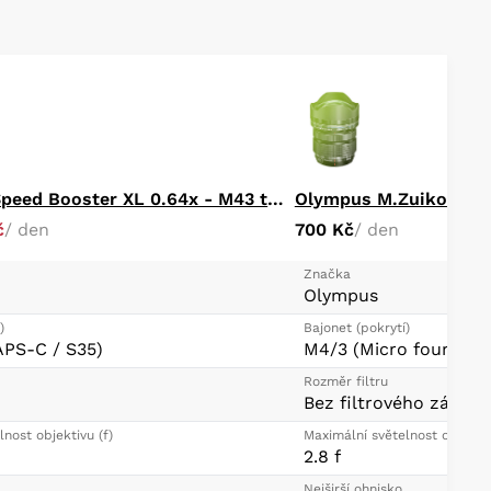
Metabones Speed Booster XL 0.64x - M43 to Canon EF
Olympus M.Zuiko Digi
č
/ den
700 Kč
/ den
Značka
Olympus
)
Bajonet (pokrytí)
APS-C / S35)
M4/3 (Micro four thir
Rozměr filtru
Bez filtrového závitu
nost objektivu (f)
Maximální světelnost objektiv
2.8 f
Nejširší ohnisko