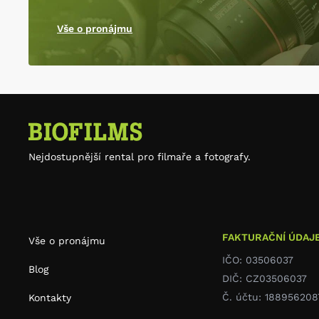
Vše o pronájmu
Nejdostupnější rental pro filmaře a fotografy.
FAKTURAČNÍ ÚDAJ
Vše o pronájmu
IČO: 03506037
Blog
DIČ: CZ03506037
Č. účtu: 188956208
Kontakty