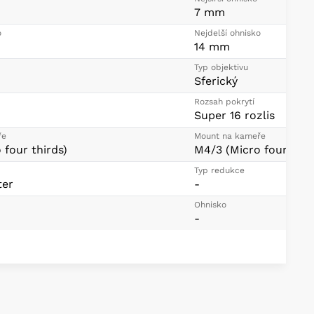
7 mm
o
Nejdelší ohnisko
14 mm
Typ objektivu
Sferický
Rozsah pokrytí
Super 16 rozlis
ře
Mount na kameře
 four thirds)
M4/3 (Micro four thir
Typ redukce
ter
-
Ohnisko
-