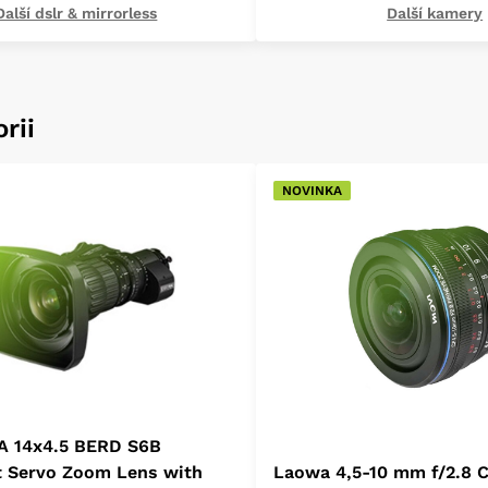
Další dslr & mirrorless
Další kamery
rii
NOVINKA
A 14x4.5 BERD S6B
t Servo Zoom Lens with
Laowa 4,5-10 mm f/2.8 