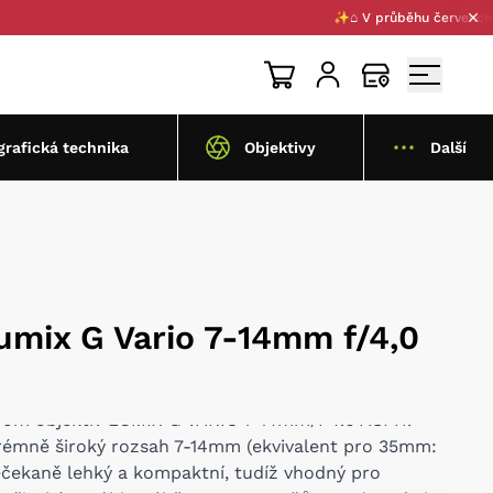
✨⌂ V průběhu července 2026 pr
grafická technika
Objektivy
Další
umix G Vario 7-14mm f/4,0
oom objektiv LUMIX G VARIO 7-14mm/F4.0 ASPH.
rémně široký rozsah 7-14mm (ekvivalent pro 35mm:
ečekaně lehký a kompaktní, tudíž vhodný pro