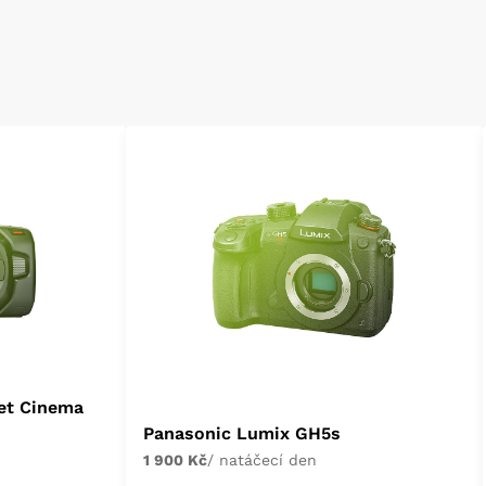
et Cinema
Panasonic Lumix GH5s
1 900 Kč
/ natáčecí den