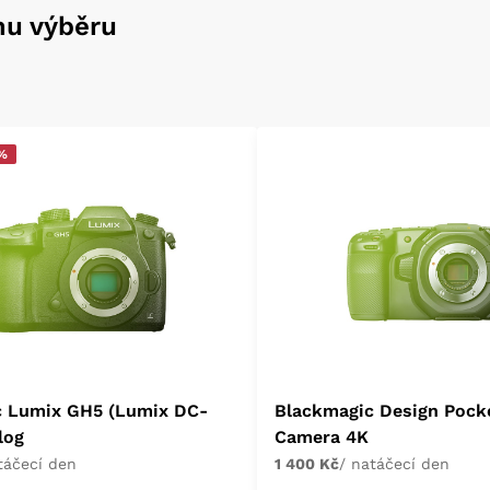
mu výběru
 %
c Lumix GH5 (Lumix DC-
Blackmagic Design Pock
log
Camera 4K
táčecí den
1 400 Kč
/ natáčecí den