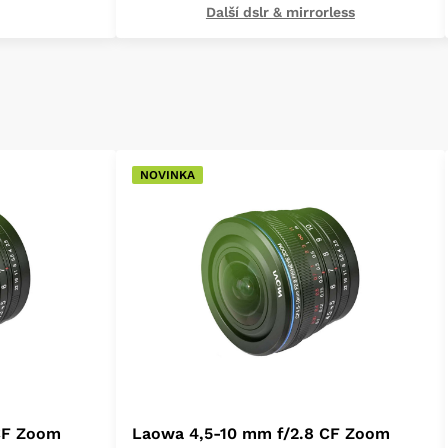
Další dslr & mirrorless
NOVINKA
CF Zoom
Laowa 4,5-10 mm f/2.8 CF Zoom