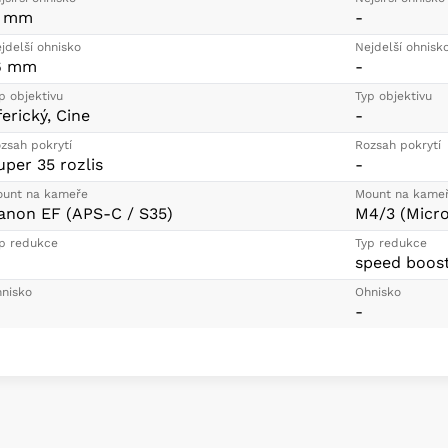
1 mm
-
jdelší ohnisko
Nejdelší ohnisk
6 mm
-
p objektivu
Typ objektivu
ferický, Cine
-
zsah pokrytí
Rozsah pokrytí
uper 35 rozlis
-
unt na kameře
Mount na kame
anon EF (APS-C / S35)
M4/3 (Micro
p redukce
Typ redukce
speed boos
nisko
Ohnisko
-