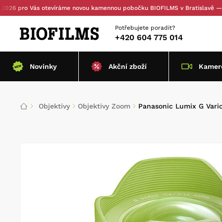
o Vás otevíráme novou kamennou pobočku BIOFILMS v Bratislavě — s osobn
Potřebujete poradit?
+420 604 775 014
Novinky
Akční zboží
Kamero
Objektivy
Objektivy Zoom
Panasonic Lumix G Vari