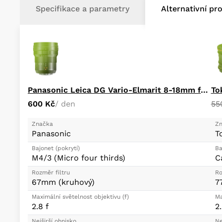
Specifikace a parametry
Alternativní pr
Panasonic Leica DG Vario-Elmarit 8-18mm f/2.8-4 ASPH
To
600 Kč
/ den
55
Značka
Zn
Panasonic
T
Bajonet (pokrytí)
Ba
M4/3 (Micro four thirds)
C
Rozměr filtru
Ro
67mm (kruhový)
7
Maximální světelnost objektivu (f)
Ma
2.8 f
2.
Nejširší ohnisko
Ne