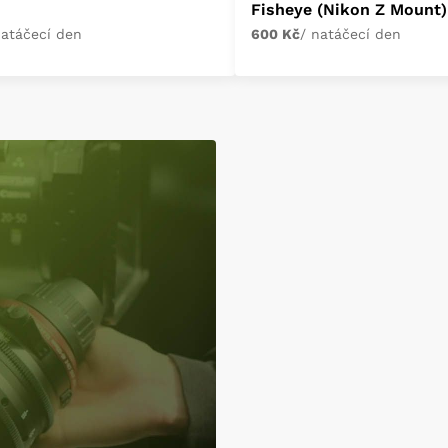
Fisheye (Nikon Z Mount)
natáčecí den
600 Kč
/ natáčecí den