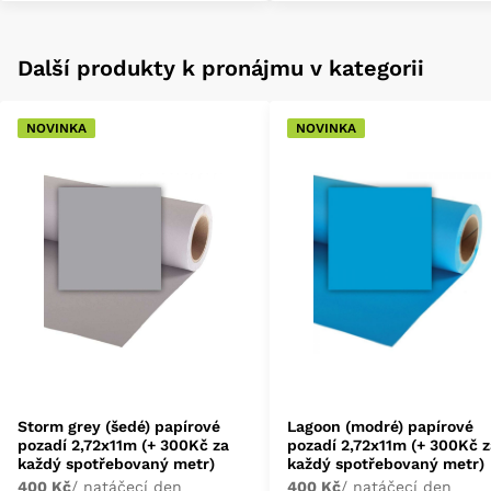
Další produkty k pronájmu v kategorii
NOVINKA
NOVINKA
Storm grey (šedé) papírové
Lagoon (modré) papírové
pozadí 2,72x11m (+ 300Kč za
pozadí 2,72x11m (+ 300Kč 
každý spotřebovaný metr)
každý spotřebovaný metr)
400 Kč
/ natáčecí den
400 Kč
/ natáčecí den