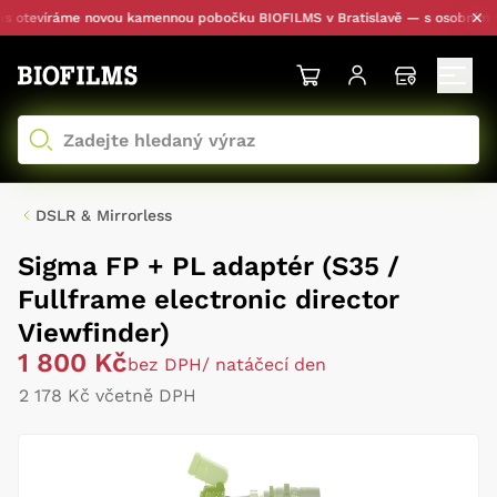
otevíráme novou kamennou pobočku BIOFILMS v Bratislavě — s osobním vyzv
DSLR & Mirrorless
Sigma FP + PL adaptér (S35 /
Fullframe electronic director
Viewfinder)
1 800 Kč
bez DPH
/ natáčecí den
2 178 Kč včetně DPH