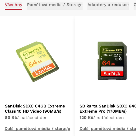
Všechny
Pamětová média / Storage
Adaptéry a redukce
O
SanDisk SDXC 64GB Extreme
SD karta SanDisk SDXC 64
Class 10 HD Video (90MB/s)
Extreme Pro (170MB/s)
80 Kč
/ natáčecí den
120 Kč
/ natáčecí den
Další pamětová média / storage
Další pamětová média / st