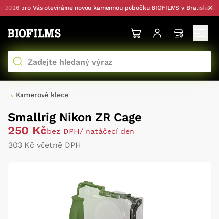
026 pro Vás otevíráme novou kamennou pobočku BIOFILMS v Bratislavě — s
Kamerové klece
Smallrig Nikon ZR Cage
250 Kč
bez DPH
/ natáčecí den
303 Kč včetně DPH