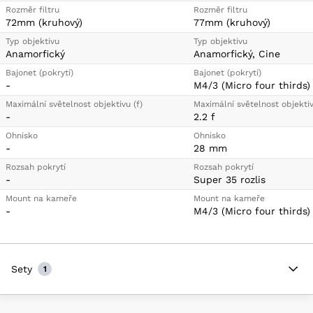
Rozměr filtru
Rozměr filtru
72mm (kruhový)
77mm (kruhový)
Typ objektivu
Typ objektivu
Anamorfický
Anamorfický, Cine
Bajonet (pokrytí)
Bajonet (pokrytí)
-
M4/3 (Micro four thirds)
Maximální světelnost objektivu (f)
Maximální světelnost objektiv
-
2.2 f
Ohnisko
Ohnisko
-
28 mm
Rozsah pokrytí
Rozsah pokrytí
-
Super 35 rozlis
Mount na kameře
Mount na kameře
-
M4/3 (Micro four thirds)
Sety
1