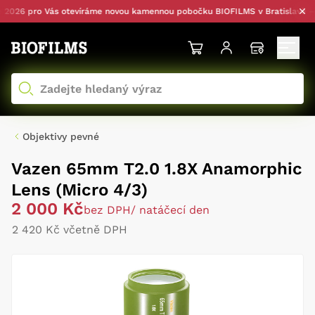
26 pro Vás otevíráme novou kamennou pobočku BIOFILMS v Bratislavě — s 
Objektivy pevné
Vazen 65mm T2.0 1.8X Anamorphic
Lens (Micro 4/3)
2 000 Kč
bez DPH
/ natáčecí den
2 420 Kč včetně DPH