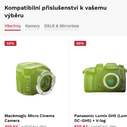
Kompatibilní příslušenství k vašemu
výběru
Všechny
Kamery
DSLR & Mirrorless
50%
50%
Blackmagic Micro Cinema
Panasonic Lumix GH5 (Lum
Camera
DC-GH5) + V-log
450 Kč
/ natáčecí den
850 Kč
/ natáčecí den