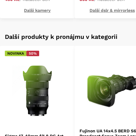
Další kamery
Další dslr & mirrorless
Další produkty k pronájmu v kategorii
NOVINKA
50%
Fujinon UA 14x4.5 BERD S