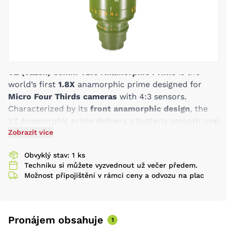
VZ (Vazen) 65mm T2.0 Anamorphic Prime
is the
world’s first
1.8X
anamorphic prime designed for
Micro Four Thirds cameras
with 4:3 sensors.
Characterized by its
front anamorphic design
, the
VZ Anamorphic prime delivers a butterly smooth oval
bokeh, signature blue horizontal flare and the
Zobrazit více
widescreen cinematic look. The 1.8x squeeze
Obvyklý stav: 1 ks
produces a cinematic
2.39:1
aspect ratio to your
Techniku si můžete vyzvednout už večer předem.
image when capturing with 4:3 M43 sensors like
Možnost připojištění v rámci ceny a odvozu na plac
Panasonic GH5 and Z-cam E2. The lens features a
fast t/2 aperture and 2.7” minimum focus distance,
the focus breathing is also minimal .
Despite the rugged design, the VZ anamorphic prime
Pronájem obsahuje
1