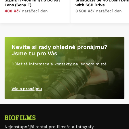
Sigma 17-40mm f/1.8 DC Art
Broadcast Servo Zoom Len
Lens (Sony E)
with S6B Drive
400 Kč
/ natáčecí den
3 500 Kč
/ natáčecí den
Nevíte si rady ohledně pronájmu?
Jsme tu pro Vás
Důležité informace a kontakty na jednom místě.
Vše o pronájmu
Nejdostupnější rental pro filmaře a fotografy.