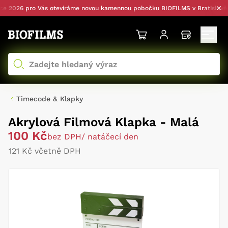
 2026 pro Vás otevíráme novou kamennou pobočku BIOFILMS v Bratislavě — 
Timecode & Klapky
Akrylová Filmová Klapka - Malá
100 Kč
bez DPH
/ natáčecí den
121 Kč včetně DPH