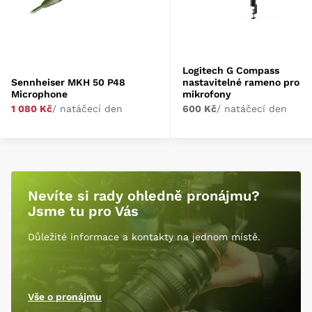
Logitech G Compass
Sennheiser MKH 50 P48
nastavitelné rameno pro
Microphone
mikrofony
1 080 Kč
/ natáčecí den
600 Kč
/ natáčecí den
Nevíte si rady ohledně pronájmu?
Jsme tu pro Vás
Důležité informace a kontakty na jednom místě.
Vše o pronájmu