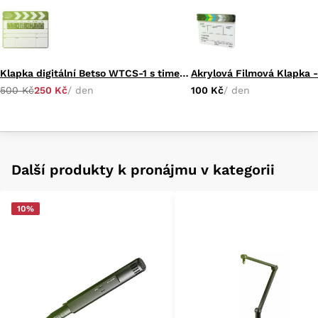
Klapka digitální Betso WTCS-1 s timecode
Akrylová Filmová Klapka -
500 Kč
250 Kč
/ den
100 Kč
/ den
Další produkty k pronájmu v kategorii
10%