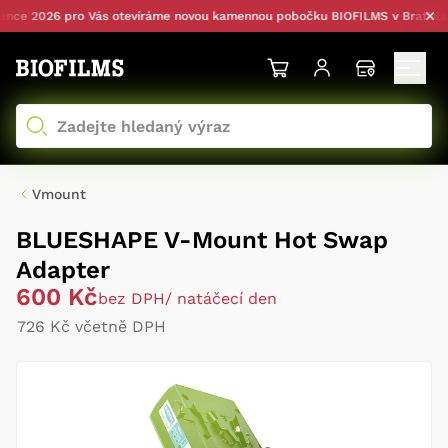
ce 2026 pro Vás otevíráme novou kamennou pobočku BIOFILMS v Bratislavě 
Vmount
BLUESHAPE V-Mount Hot Swap
Adapter
600 Kč
bez DPH
/ natáčecí den
726 Kč včetně DPH