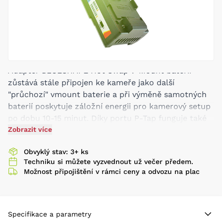
Adaptér BLUESHAPE Hot Swap V-Mount baterií
zůstává stále připojen ke kameře jako další
"průchozí" vmount baterie a při výměně samotných
baterií poskytuje záložní energii pro kamerový setup
po dobu 10-15 minut. Díky portu P-Tap funguje také
jako zdroj nepřerušého příkonu energie pro
Zobrazit více
nezbytné příslušenství kamery.
Obvyklý stav: 3+ ks
Techniku si můžete vyzvednout už večer předem.
Jakmile je připojena nová baterie, adaptér se
Možnost připojištění v rámci ceny a odvozu na plac
automaticky nabije a poté zůstane připraven pro
další výměnu.
Adaptér také podporuje datovou komunikaci z
Specifikace a parametry