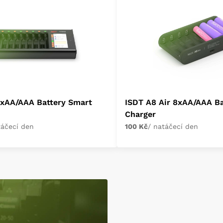
8xAA/AAA Battery Smart
ISDT A8 Air 8xAA/AAA Ba
Charger
táčecí den
100 Kč
/ natáčecí den