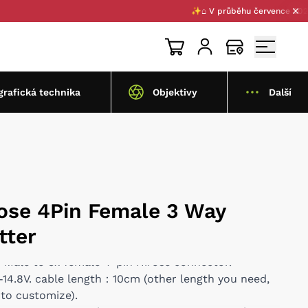
✨⌂ V průběhu července 2026 pro 
grafická technika
Objektivy
Další
rose 4Pin Female 3 Way
tter
p Male to 3x female 4-pin Hirose connector.
-14.8V. cable length：10cm (other length you need,
 to customize).