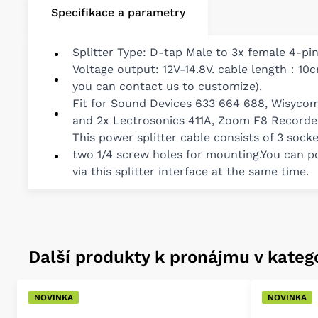
Specifikace a parametry
Splitter Type: D-tap Male to 3x female 4-pi
Voltage output: 12V-14.8V. cable length：10c
you can contact us to customize).
Fit for Sound Devices 633 664 688, Wisyco
and 2x Lectrosonics 411A, Zoom F8 Recorde
This power splitter cable consists of 3 sock
two 1/4 screw holes for mounting.You can 
via this splitter interface at the same time.
Další produkty k pronájmu v katego
NOVINKA
NOVINKA