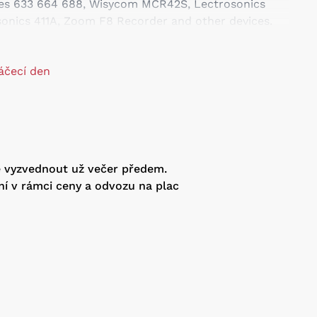
ces 633 664 688, Wisycom MCR42S, Lectrosonics
sonics 411A, Zoom F8 Recorder and other devices.
 cable consists of 3 sockets 4-pin Hirose female with
s for mounting.You can power more camera devices
áčecí den
terface at the same time.
e vyzvednout už večer předem.
ní v rámci ceny a odvozu na plac