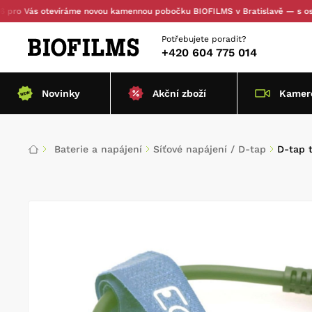
Vás otevíráme novou kamennou pobočku BIOFILMS v Bratislavě — s osobním
Potřebujete poradit?
+420 604 775 014
Novinky
Akční zboží
Kamero
Baterie a napájení
Síťové napájení / D-tap
D-tap 