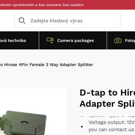
 vyzvednutím a bez omezení, bez zasílání
vá technika
Camera packages
Foto
to Hirose 4Pin Female 3 Way Adapter Splitter
D-tap to Hi
Adapter Spli
Splitter Type: D-ta
Voltage output: 12V
you can contact us