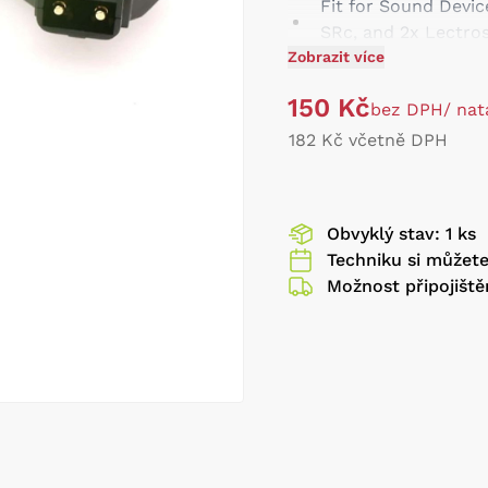
Fit for Sound Devi
SRc, and 2x Lectro
Zobrazit více
This power splitter
two 1/4 screw hole
150 Kč
bez DPH
/ nat
via this splitter in
182 Kč včetně DPH
Obvyklý stav: 1 ks
Techniku si můžet
Možnost připojiště