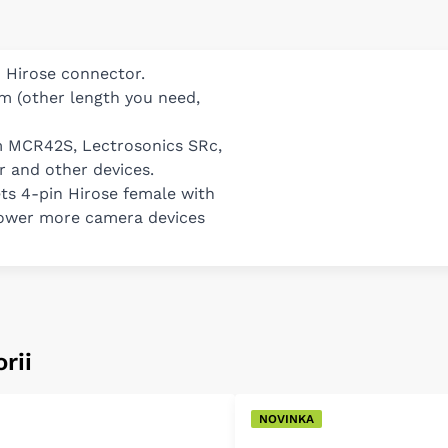
n Hirose connector.
m (other length you need,
m MCR42S, Lectrosonics SRc,
r and other devices.
ets 4-pin Hirose female with
power more camera devices
rii
NOVINKA