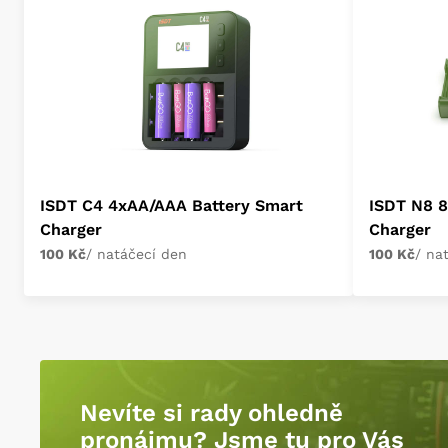
ISDT C4 4xAA/AAA Battery Smart
ISDT N8 
Charger
Charger
100 Kč
/ natáčecí den
100 Kč
/ na
Nevíte si rady ohledně
pronájmu? Jsme tu pro Vás