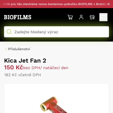
026 pro Vás otevíráme novou kamennou pobočku BIOFILMS v Bratislavě — s
Příslušenství
Kica Jet Fan 2
150 Kč
bez DPH
/ natáčecí den
182 Kč včetně DPH