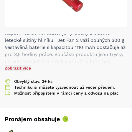
Kapesní turbo ventilátor je vyrobený z odolné
letecké slitiny hliníku. Jet Fan 2 váží pouhých 300 g.
Vestavěná baterie s kapacitou 1110 mAh dostačuje až
pro 3,5 hodiny práce. Součástí produktu jsou trysky
pomocí kterých lze nafukovat světla Infinmat,
Airtube nebo AirGlow.
Zobrazit více
Obvyklý stav: 3+ ks
Techniku si můžete vyzvednout už večer předem.
Možnost připojištění v rámci ceny a odvozu na plac
Pronájem obsahuje
5