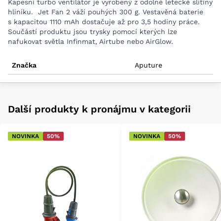
Kapesní turbo ventilátor je vyrobený z odolné letecké slitiny
hliníku. Jet Fan 2 váží pouhých 300 g. Vestavěná baterie
s kapacitou 1110 mAh dostačuje až pro 3,5 hodiny práce.
Součástí produktu jsou trysky pomocí kterých lze
nafukovat světla Infinmat, Airtube nebo AirGlow.
Značka
Aputure
Další produkty k pronájmu v kategorii
NOVINKA
50%
NOVINKA
50%