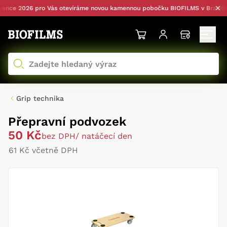
nce 2026 pro Vás otevíráme novou kamennou pobočku BIOFILMS v Bratislavě
Grip technika
Přepravní podvozek
50 Kč
bez DPH
/ natáčecí den
61 Kč včetně DPH