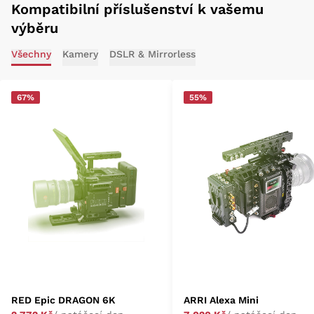
Kompatibilní příslušenství k vašemu
výběru
Všechny
Kamery
DSLR & Mirrorless
67%
55%
RED Epic DRAGON 6K
ARRI Alexa Mini