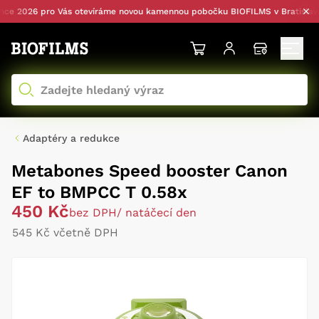
 2026 pro Vás otevíráme novou kamennou pobočku BIOFILMS v Bratislavě —
Adaptéry a redukce
Metabones Speed booster Canon
EF to BMPCC T 0.58x
450 Kč
bez DPH
/ natáčecí den
545 Kč včetně DPH