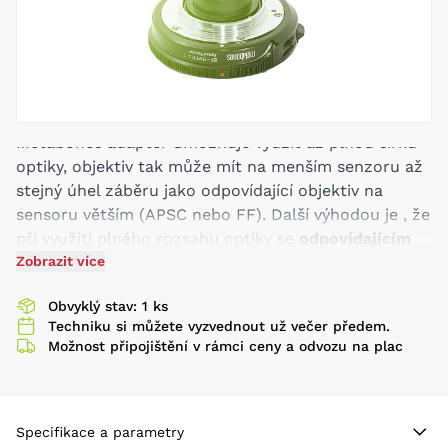
Metabones adaptér umožňuje využít až plnou šířku
optiky, objektiv tak může mít na menším senzoru až
stejný úhel záběru jako odpovídající objektiv na
sensoru větším (APSC nebo FF). Další výhodou je , že
při využití plného rozsahu optiky se
odpovídajícím
způsobem zvyšuje i světelnost
Zobrazit více
. Odpovídajícím
způsobem se změní i hloubka ostrosti a bude stejně
Obvyklý stav: 1 ks
mělká jako při snímání na větší čip. Třetí důležitá
Techniku si můžete vyzvednout už večer předem.
informace je, že redukce komunikuje svou
Možnost připojištění v rámci ceny a odvozu na plac
elektronikou s objektivem a funkční tak zůstává
ovládání clony, ostření i stabilizace.
Increase maximum aperture by 1 2/3stop. (with a
maximum output aperture of f/0.74)
Specifikace a parametry