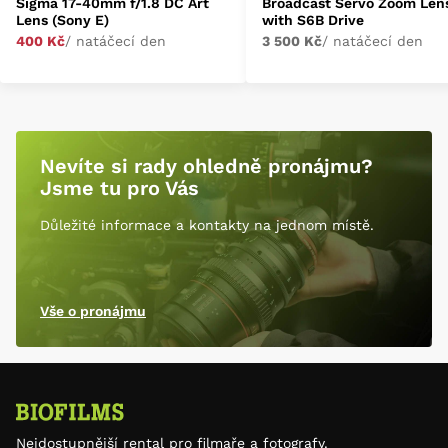
Sigma 17-40mm f/1.8 DC Art
Broadcast Servo Zoom Len
Lens (Sony E)
with S6B Drive
400 Kč
/ natáčecí den
3 500 Kč
/ natáčecí den
Nevíte si rady ohledně pronájmu?
Jsme tu pro Vás
Důležité informace a kontakty na jednom místě.
Vše o pronájmu
Nejdostupnější rental pro filmaře a fotografy.