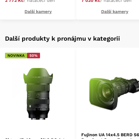
2 772 Kč
/ natáčecí den
7 020 Kč
/ natáčecí den
Další kamery
Další kamery
Další produkty k pronájmu v kategorii
NOVINKA
50%
Fujinon UA 14x4.5 BERD S