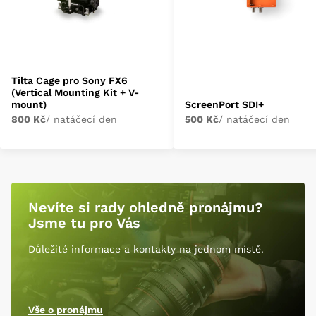
Tilta Cage pro Sony FX6
(Vertical Mounting Kit + V-
mount)
ScreenPort SDI+
800 Kč
/ natáčecí den
500 Kč
/ natáčecí den
Nevíte si rady ohledně pronájmu?
Jsme tu pro Vás
Důležité informace a kontakty na jednom místě.
Vše o pronájmu