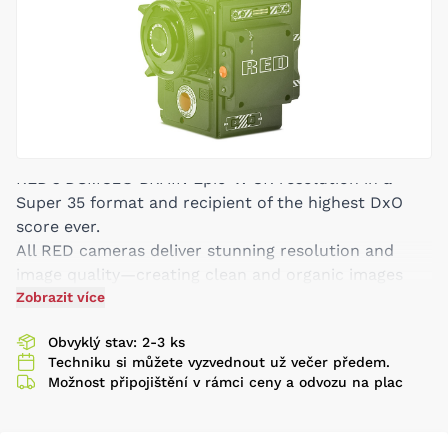
RED’s DSMC2® BRAIN Epic-W 8K resolution in a
Super 35 format and recipient of the highest DxO
score ever.
All RED cameras deliver stunning resolution and
image quality—creating clean and organic images
that bring your footage to life. The MONSTRO and
Zobrazit více
HELIUM sensors take the next step in exceeding
Obvyklý stav: 2-3 ks
beauty offered by film – up to 17x more resolution
Techniku si můžete vyzvednout už večer předem.
than HD—and over 4x more than 4K. For flexibility in
Možnost připojištění v rámci ceny a odvozu na plac
any situation, GEMINI is RED’s highest sensitivity
sensor to date and offers significantly increased
performance in low-light settings and improved