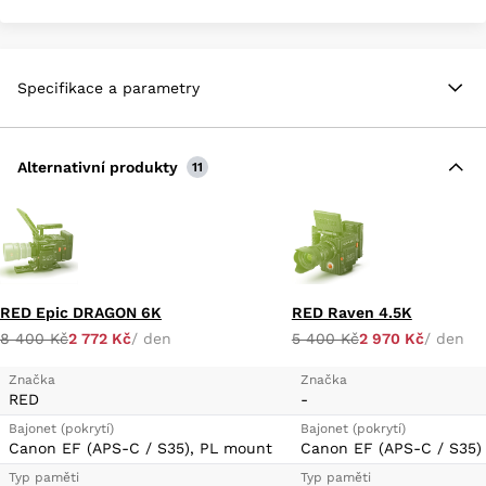
Specifikace a parametry
Alternativní produkty
11
RED Epic DRAGON 6K
RED Raven 4.5K
8 400 Kč
2 772 Kč
/ den
5 400 Kč
2 970 Kč
/ den
Značka
Značka
RED
-
Bajonet (pokrytí)
Bajonet (pokrytí)
Canon EF (APS-C / S35), PL mount
Canon EF (APS-C / S35)
Typ paměti
Typ paměti