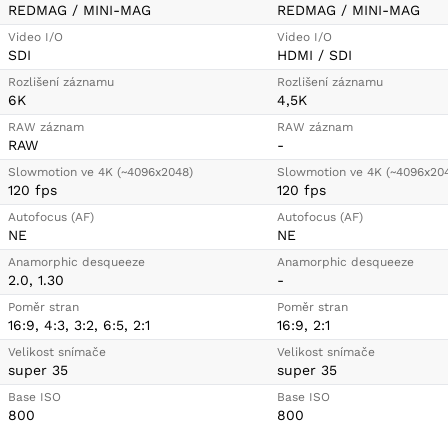
REDMAG / MINI-MAG
REDMAG / MINI-MAG
Video I/O
Video I/O
SDI
HDMI / SDI
Rozlišení záznamu
Rozlišení záznamu
6K
4,5K
RAW záznam
RAW záznam
RAW
-
Slowmotion ve 4K (~4096x2048)
Slowmotion ve 4K (~4096x20
120 fps
120 fps
Autofocus (AF)
Autofocus (AF)
NE
NE
Anamorphic desqueeze
Anamorphic desqueeze
2.0, 1.30
-
Poměr stran
Poměr stran
16:9, 4:3, 3:2, 6:5, 2:1
16:9, 2:1
Velikost snímače
Velikost snímače
super 35
super 35
Base ISO
Base ISO
800
800