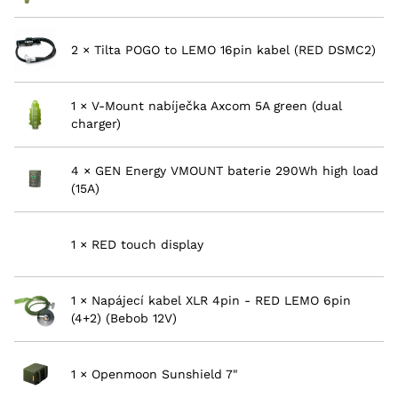
2 × Tilta POGO to LEMO 16pin kabel (RED DSMC2)
1 × V-Mount nabíječka Axcom 5A green (dual
charger)
4 × GEN Energy VMOUNT baterie 290Wh high load
(15A)
1 × RED touch display
1 × Napájecí kabel XLR 4pin - RED LEMO 6pin
(4+2) (Bebob 12V)
1 × Openmoon Sunshield 7"