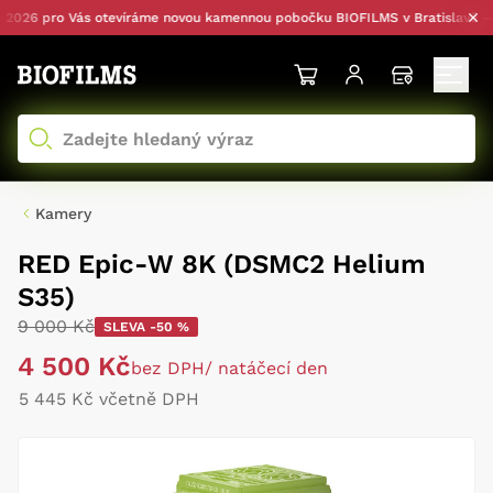
6 pro Vás otevíráme novou kamennou pobočku BIOFILMS v Bratislavě — s o
Kamery
RED Epic-W 8K (DSMC2 Helium
S35)
9 000 Kč
SLEVA -50 %
4 500 Kč
bez DPH
/ natáčecí den
5 445 Kč včetně DPH