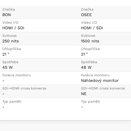
RedLogFilm; Sony S-Log, S-Log2, S-
Log3; DCI 2.6
Značka
Značka
BON
OSEE
Spotřeba
46 W
energie
Video I/O
Video I/O
HDMI / SDI
HDMI / SDI
Mega 22S, pěnová vložka pro kufr
Svítivost
Svítivost
Pelican 1600, sluneční clona, držák
250 nits
1500 nits
Obsah balení
baterie (V-mount), adaptér na stativ
Úhlopříčka
Úhlopříčka
C-stand, montážní deska („cheese
21 "
21 "
plate“)
Spotřeba
Spotřeba
45 W
48 W
Funkce monitoru
Funkce monitoru
-
Náhledový monitor
SDI-HDMI cross konverze
SDI-HDMI cross konverze
-
NE
Typ paměti
Typ paměti
-
-