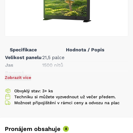
Specifikace
Hodnota / Popis
Velikost panelu
21,5 palce
Jas
1500 nitů
Barevná
10 bitů
Zobrazit více
hloubka
2K (2048×1080):
Obvyklý stav: 3+ ks
23.98/24/25/29.97/30/50/59.94/60P,
Techniku si můžete vyzvednout už večer předem.
23.98/24/25/29.97/30Psf; HD
Možnost připojištění v rámci ceny a odvozu na plac
Formát SDI
(1920×1080):
23.98/24/25/29.97/30/50/59.94/60P,
50/59.94/60I; HD (1280×720):
Pronájem obsahuje
8
50/59.94/60P