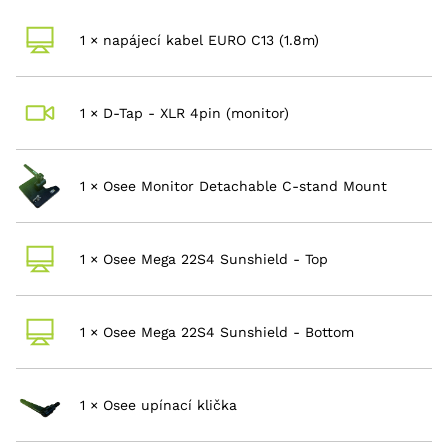
USB Type-A x1: nahrávání 3D-LUT,
Další
1 × napájecí kabel EURO C13 (1.8m)
aktualizace firmwaru; USB Type-C
vstupy/výstupy
x1: interní kalibrace barev přes x-rite
(IO)
i1 display probe; 3,5mm mini jack:
sluchátkový výstup
1 × D-Tap - XLR 4pin (monitor)
100–240V (50/60Hz) AC / 11–17V/5A
Napájení
(XLR Pin4)
1 × Osee Monitor Detachable C-stand Mount
Poměr stran, bezpečná zóna, střed,
Nástroje pro
mřížka, anamorfný režim; falešné
rámování a
barvy, zebra, waveform, vector
expozici
1 × Osee Mega 22S4 Sunshield - Top
scope, histogram
Nástroje
Pomoc při zaostření (Focus Assist),
zaostření a
zvýraznění hran (Peaking); DE-LOG,
1 × Osee Mega 22S4 Sunshield - Bottom
ostatní
MULTI-SCOPES, otočení displeje,
nástroje
zvukoměr, časový kód
Hmotnost
Hmotnost zařízení: 6700 g
1 × Osee upínací klička
Rozlišení
1920×1080
Kontrastní