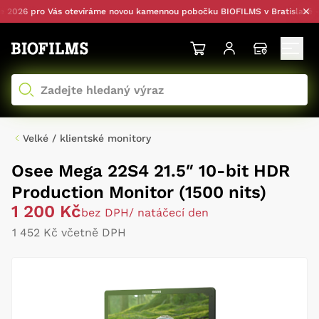
026 pro Vás otevíráme novou kamennou pobočku BIOFILMS v Bratislavě — s 
Velké / klientské monitory
Osee Mega 22S4 21.5″ 10-bit HDR
Production Monitor (1500 nits)
1 200 Kč
bez DPH
/ natáčecí den
1 452 Kč včetně DPH