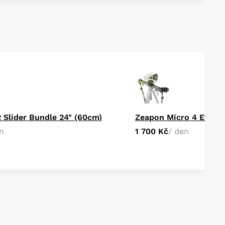
 Slider Bundle 24" (60cm)
n
1 700 Kč
/ den