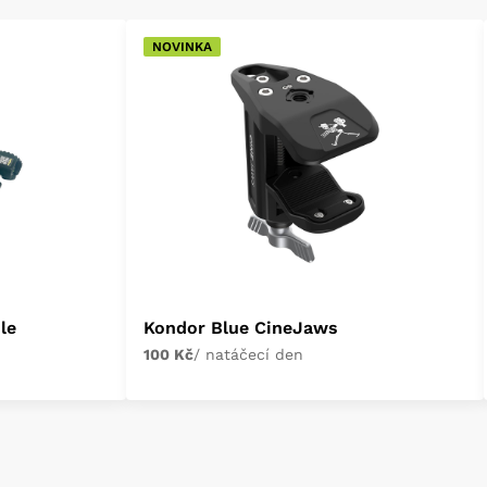
NOVINKA
le
Kondor Blue CineJaws
100 Kč
/ natáčecí den