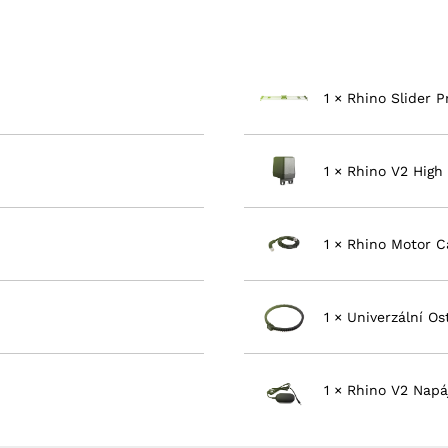
Napájeno vestavěným
přiloženého adapté
Automatické vypnut
Automatická technol
1 × Rhino Slider P
Časosběrné snímání 
Možnost napájení k
1 × Rhino V2 Hig
1 × Rhino Motor 
1 × Univerzální Os
1 × Rhino V2 Napá