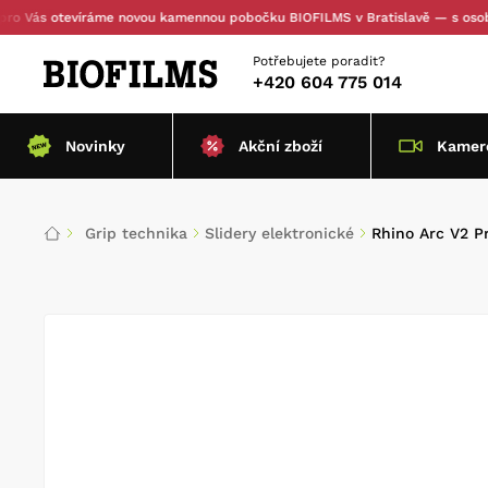
s otevíráme novou kamennou pobočku BIOFILMS v Bratislavě — s osobním vy
Potřebujete poradit?
+420 604 775 014
Novinky
Akční zboží
Kamero
Grip technika
Slidery elektronické
Rhino Arc V2 P