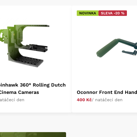
NOVINKA
SLEVA -20 %
inhawk 360° Rolling Dutch
 Cinema Cameras
Oconnor Front End Hand
natáčecí den
400 Kč
/ natáčecí den