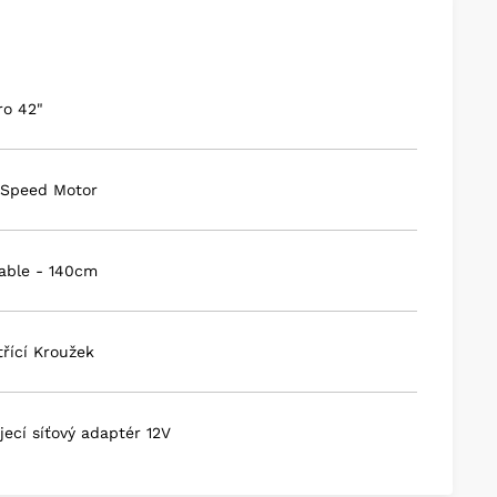
i lithiovými bateriemi, nabíjí se pomocí
ru 2,1 mm a mezinárodní nabíjecí sady
í po 15 minutách nečinnosti pro úsporu baterie
ogie sledování obličeje
ro 42"
s funkcí light-lapse (přechod z noci do dne)
amery pomocí Arc II s volitelným kabelem
h Speed Motor
Cable - 140cm
třící Kroužek
jecí síťový adaptér 12V