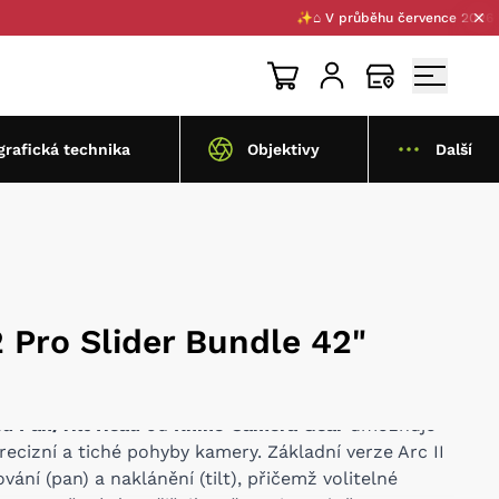
✨⌂ V průběhu července 2026 pro Vá
grafická technika
Objektivy
Další
 Pro Slider Bundle 42"
ed Pan/Tilt Head
od
Rhino Camera Gear
umožňuje
recizní a tiché pohyby kamery. Základní verze Arc II
ání (pan) a naklánění (tilt), přičemž volitelné