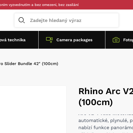
zvednutím a bez omezení, bez zasílání
vá technika
Camera packages
Foto
ro Slider Bundle 42" (100cm)
Rhino Arc V2
(100cm)
Arc V2 4-Axis Motoriz
automatické, plynulé, p
nabízí funkce panorámov