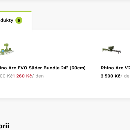
odukty
5
ino Arc EVO Slider Bundle 24" (60cm)
Rhino Arc V2
800 Kč
1 260 Kč
/ den
2 500 Kč
/ de
rii