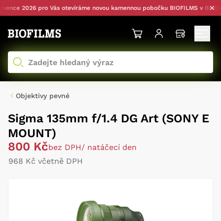
nce 2026 pro Vás otevíráme novou kamennou pobočku BIOFILMS v Bratislav
Objektivy pevné
Sigma 135mm f/1.4 DG Art (SONY E
MOUNT)
800 Kč
bez DPH
/ natáčecí den
968 Kč včetně DPH