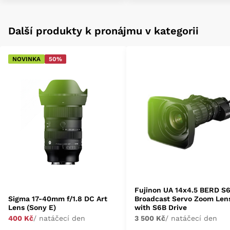
Další produkty k pronájmu v kategorii
NOVINKA
50%
Fujinon UA 14x4.5 BERD S
Sigma 17-40mm f/1.8 DC Art
Broadcast Servo Zoom Len
Lens (Sony E)
with S6B Drive
400 Kč
/ natáčecí den
3 500 Kč
/ natáčecí den