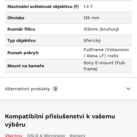
Maximální světelnost objektivu (f)
1.4 f
Ohnisko
135 mm
Rozměr filtru
105mm (kruhový)
Typ objektivu
Sferický
Fullframe (Vistavision
Rozsah pokrytí
/ Alexa LF) rozlis
Sony E-mount (Full-
Mount na kameře
frame)
Alternativní produkty
3
Kompatibilní příslušenství k vašemu
výběru
Všechny
DSLR & Mirrorless
Kamery