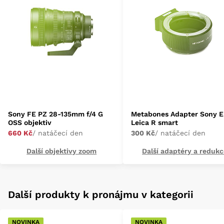
Sony FE PZ 28-135mm f/4 G
Metabones Adapter Sony E
OSS objektiv
Leica R smart
660 Kč
/ natáčecí den
300 Kč
/ natáčecí den
Další objektivy zoom
Další adaptéry a redukc
Další produkty k pronájmu v kategorii
NOVINKA
NOVINKA