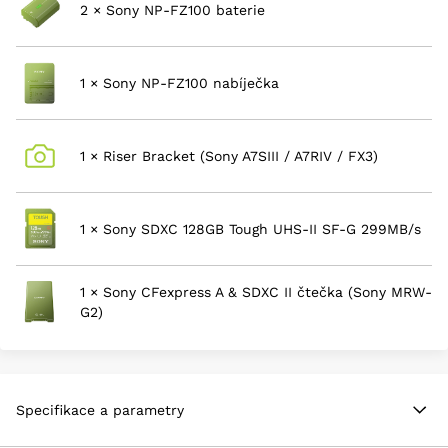
má také elektronický hledáček s 9 miliony body a
2 × Sony NP-FZ100 baterie
novou výklopnou a otočnou dotykovou obrazovku
LCD. Nechybí Wi-Fi ani USB-C (rychlost 10Gb/s). Z
hlediska videa dokáže fotoaparát nahrávat 8K a 4K
1 × Sony NP-FZ100 nabíječka
10bit 4:2:2, má profily S-Cinetone a S-LOG a přes
HDMI umí i RAW video.
61MP Full-Frame Exmor R BSI CMOS Sensor
1 × Riser Bracket (Sony A7SIII / A7RIV / FX3)
BIONZ XR & AI Processing Unit
AI-Based Real-Time Tracking AF System
8K 24p, 4K 60p, FHD 120p 10-Bit Video
1 × Sony SDXC 128GB Tough UHS-II SF-G 299MB/s
4K 16-Bit Raw Output; S-Log3/S-Cinetone
9.44m-Dot EVF with 120 fps Refresh Rate
3.2" 4-Axis Multi-Angle Touchscreen LCD
1 × Sony CFexpress A & SDXC II čtečka (Sony MRW-
10 fps Shooting with AF/AE Tracking
G2)
8-Stop 5-Axis Image Stabilization
Dual CFexpress Type A/SD Card Slots
Specifikace a parametry