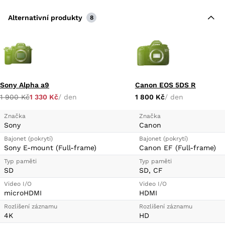
Alternativní produkty
8
Sony Alpha a9
Canon EOS 5DS R
1 900 Kč
1 330 Kč
/ den
1 800 Kč
/ den
Značka
Značka
Sony
Canon
Bajonet (pokrytí)
Bajonet (pokrytí)
Sony E-mount (Full-frame)
Canon EF (Full-frame)
Typ paměti
Typ paměti
SD
SD, CF
Video I/O
Video I/O
microHDMI
HDMI
Rozlišení záznamu
Rozlišení záznamu
4K
HD