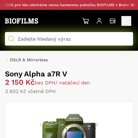
026 pro Vás otevíráme novou kamennou pobočku BIOFILMS v Bratislavě — s
DSLR & Mirrorless
Sony Alpha a7R V
2 150 Kč
bez DPH
/ natáčecí den
2 602 Kč včetně DPH