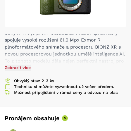
Sony A7R V je první fotoaparát v řadě Alpha, který
spojuje vysoké rozlišení 61,0 Mpx Exmor R
plnoformátového snímače a procesoru BIONZ XR s
novou procesorovou jednotkou umělé inteligence AI.
To z tohoto modelu dělá nejen perfektní nástroj pro
náročné aplikace ve studiu, nebo při focení krajiny,
Zobrazit více
ale výrazně to pomáhá i s rychlostí a spolehlivostí
Obvyklý stav: 2-3 ks
ostření při focení sportu a zvířat. Ostření je nově
Techniku si můžete vyzvednout už večer předem.
založeno na technologii deep learning. Fotoaparát je
Možnost připojištění v rámci ceny a odvozu na plac
schopen fotit rychlostí až 10 sn./s v režimu sledování
v reálném čase a to včetně detekce lidí, zvířat, ptáků,
hmyzu, vozidel a letadel. Má stabilizaci obrazu IBIS o
hodnotě až 8 EV, díky nové funkci Pixel Shift umí
Pronájem obsahuje
5
vytvořit snímky s rozlišením až 240 Mpx. Fotoaparát