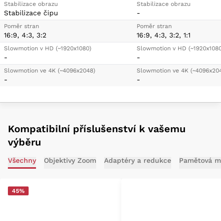
Stabilizace obrazu
Stabilizace obrazu
Stabilizace čipu
-
Poměr stran
Poměr stran
16:9, 4:3, 3:2
16:9, 4:3, 3:2, 1:1
Slowmotion v HD (~1920x1080)
Slowmotion v HD (~1920x1080
-
-
Slowmotion ve 4K (~4096x2048)
Slowmotion ve 4K (~4096x20
-
-
Kompatibilní příslušenství k vašemu
výběru
Všechny
Objektivy Zoom
Adaptéry a redukce
Pamětová mé
45%