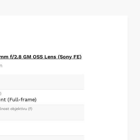
mm f/2.8 GM OSS Lens (Sony FE)
n
)
t (Full-frame)
nost objektivu (f)