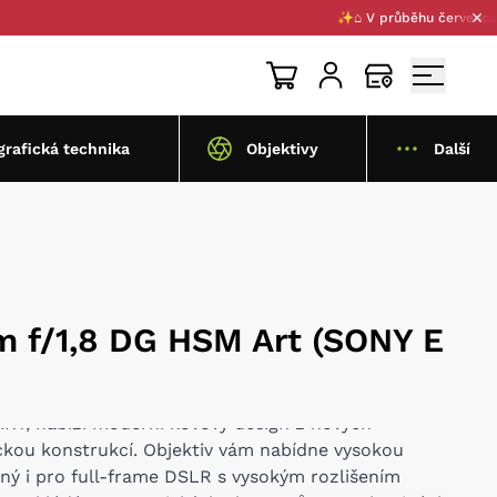
✨⌂ V průběhu července 2026 p
grafická technika
Objektivy
Další
 f/1,8 DG HSM Art (SONY E
RT, nabízí moderní kovový design z nových
ckou konstrukcí. Objektiv vám nabídne vysokou
ený i pro full-frame DSLR s vysokým rozlišením