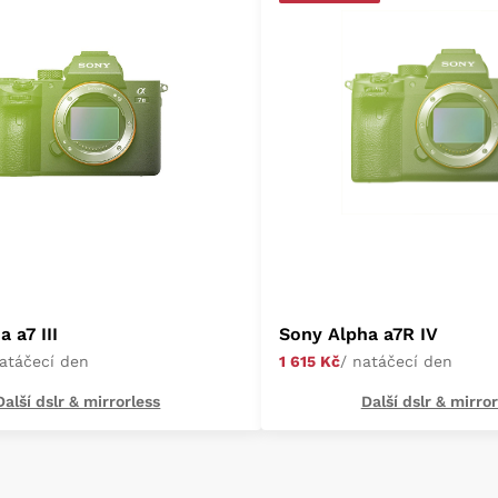
 a7 III
Sony Alpha a7R IV
natáčecí den
1 615 Kč
/ natáčecí den
Další dslr & mirrorless
Další dslr & mirror