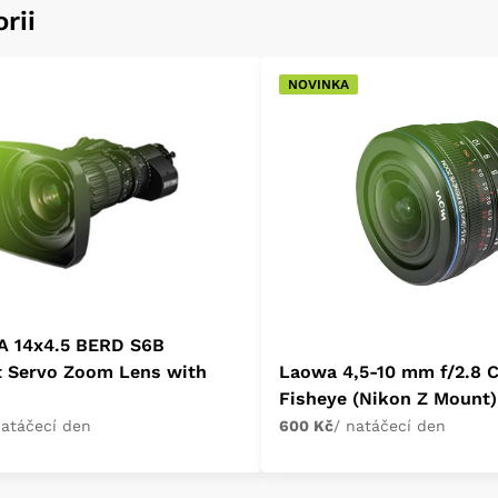
rii
NOVINKA
A 14x4.5 BERD S6B
t Servo Zoom Lens with
Laowa 4,5-10 mm f/2.8 
Fisheye (Nikon Z Mount)
natáčecí den
600 Kč
/ natáčecí den