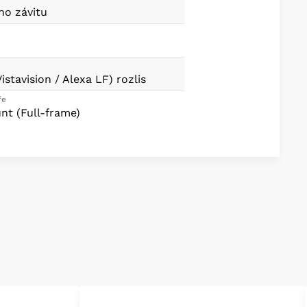
ho závitu
istavision / Alexa LF) rozlis
ře
t (Full-frame)