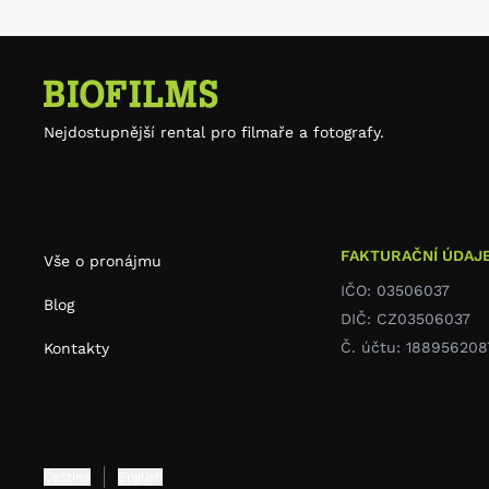
Nejdostupnější rental pro filmaře a fotografy.
FAKTURAČNÍ ÚDAJ
Vše o pronájmu
IČO: 03506037
Blog
DIČ: CZ03506037
Č. účtu: 188956208
Kontakty
Čeština
English