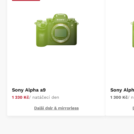
Sony Alpha a9
Sony Alpha
1 330 Kč
/ natáčecí den
1 300 Kč
/ 
Další dslr & mirrorless