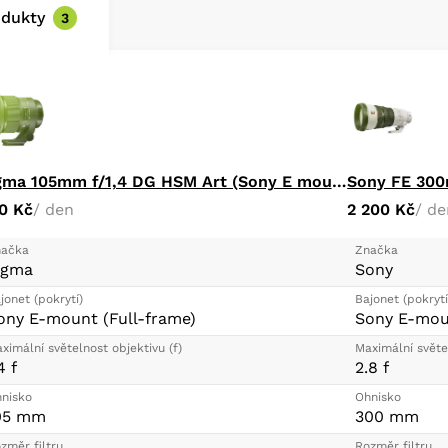
odukty
3
Sigma 105mm f/1,4 DG HSM Art (Sony E mount)
Sony FE 300
0 Kč
/ den
2 200 Kč
/ de
ačka
Značka
igma
Sony
jonet (pokrytí)
Bajonet (pokrytí
ony E-mount (Full-frame)
Sony E-moun
ximální světelnost objektivu (f)
Maximální světel
4 f
2.8 f
nisko
Ohnisko
05 mm
300 mm
změr filtru
Rozměr filtru