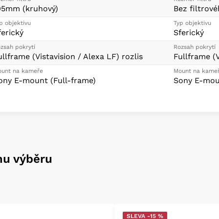
05mm (kruhový)
Bez filtrové
p objektivu
Typ objektivu
ferický
Sferický
zsah pokrytí
Rozsah pokrytí
ullframe (Vistavision / Alexa LF) rozlis
Fullframe (V
unt na kameře
Mount na kame
ony E-mount (Full-frame)
Sony E-moun
mu výběru
SLEVA -15 %