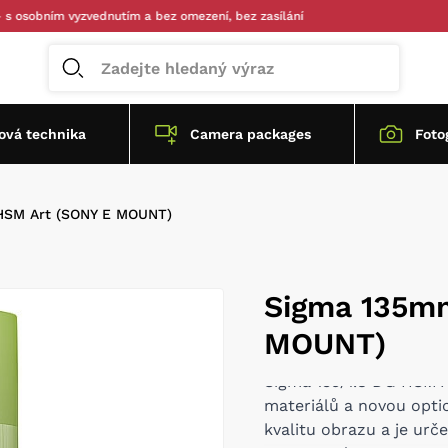
ím vyzvednutím a bez omezení, bez zasílání
vá technika
Camera packages
Foto
HSM Art (SONY E MOUNT)
Sigma 135mm
MOUNT)
Sigma 135/1.8 DG HSM A
materiálů a novou opti
kvalitu obrazu a je urč