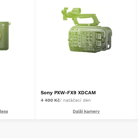
Sony PXW-FX9 XDCAM
4 400 Kč
/ natáčecí den
less
Další kamery