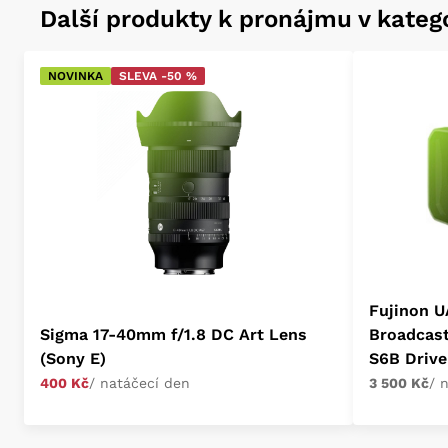
Další produkty k pronájmu v katego
NOVINKA
SLEVA -50 %
Fujinon U
Sigma 17-40mm f/1.8 DC Art Lens
Broadcas
(Sony E)
S6B Drive
400 Kč
/ natáčecí den
3 500 Kč
/ 