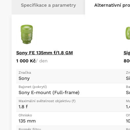
Specifikace a parametry
Alternativní pr
Sony FE 135mm f/1.8 GM
1 000 Kč
/ den
80
Značka
Zn
Sony
S
Bajonet (pokrytí)
Ba
Sony E-mount (Full-frame)
S
Maximální světelnost objektivu (f)
Ma
1.8 f
1.
Ohnisko
Oh
135 mm
1
Rozměr filtru
Ro