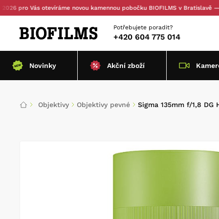
ro Vás otevíráme novou kamennou pobočku BIOFILMS v Bratislavě — s osobn
Potřebujete poradit?
+420 604 775 014
Novinky
Akční zboží
Kamero
Objektivy
Objektivy pevné
Sigma 135mm f/1,8 DG 