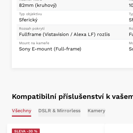
82mm (kruhový)
1
Typ objektivu
Ty
Sferický
S
Rozsah pokrytí
Ro
Fullframe (Vistavision / Alexa LF) rozlis
F
Mount na kameře
Mo
Sony E-mount (Full-frame)
S
Kompatibilní příslušenství k vaše
Všechny
DSLR & Mirrorless
Kamery
SLEVA -30 %