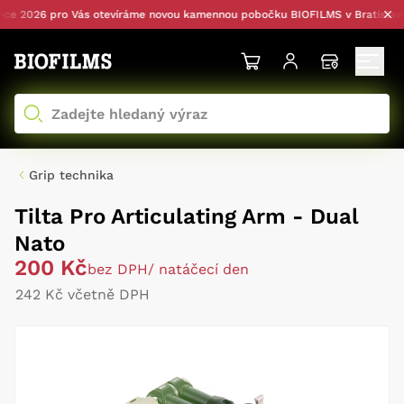
 2026 pro Vás otevíráme novou kamennou pobočku BIOFILMS v Bratislavě —
Grip technika
Tilta Pro Articulating Arm - Dual
Nato
200 Kč
bez DPH
/ natáčecí den
242 Kč včetně DPH