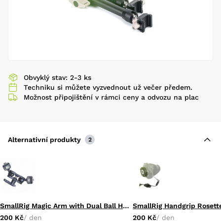
Obvyklý stav: 2-3 ks
Techniku si můžete vyzvednout už večer předem.
Možnost připojištění v rámci ceny a odvozu na plac
Alternativní produkty
2
SmallRig Magic Arm with Dual Ball Heads (1/4”-20 Screw and ARRI locating Screw)
200 Kč
/ den
200 Kč
/ den