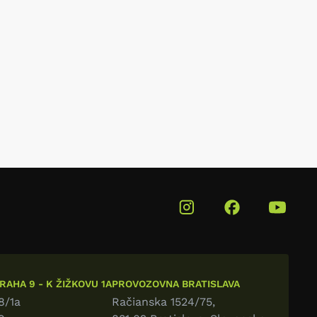
AHA 9 - K ŽIŽKOVU 1A
PROVOZOVNA BRATISLAVA
8/1a
Račianska 1524/75,