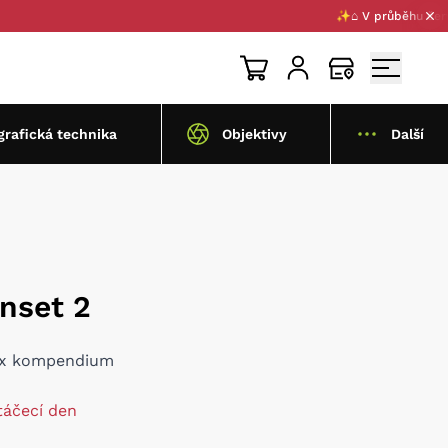
✨⌂ V průběhu července
grafická technika
Objektivy
Další
unset 2
box kompendium
táčecí den