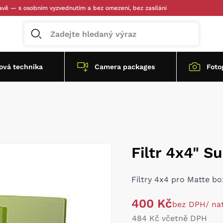
 s osobním vyzvednutím a bez omezení, bez zasílání
vá technika
Camera packages
Foto
Filtr 4x4" S
Filtry 4x4 pro Matte 
400 Kč
bez DPH
/ na
484 Kč včetně DPH