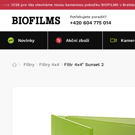
 2026 pro Vás otevíráme novou kamennou pobočku BIOFILMS v Bratislavě —
Potřebujete poradit?
+420 604 775 014
Novinky
Akční zboží
Kamero
Filtry
Filtry 4x4
Filtr 4x4" Sunset 2