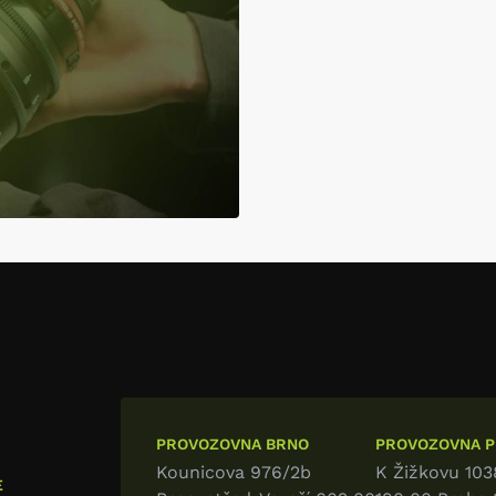
PROVOZOVNA BRNO
PROVOZOVNA PR
Kounicova 976/2b
K Žižkovu 103
E