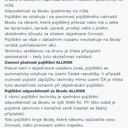
níže)
Odpovědnost za škodu (podmínky viz níže)
Pojištění se vztahuje i na povinnost pojištěného nahradit
škodu na věcech, které pojištěný převzal nebo má u sebe
ke zpracování, opravě, úpravě, prodeji nebo z jiného
obdobného důvodu za účelem objednané činnosti.
Pojištění se však v základním rozsahu nevztahuje na škody
vzniklé pohřešováním věci.
Techniku zavěšenou na dronu je třeba připojistit
samostatně – tedy tuto skutečnost nahlásit.
Územní platnost pojištění ALLRISK
Pokud není v objednávce uvedeno jinak, pojištění se
automaticky vztahuje na území České republiky. V případě
nutnosti pojistit zápůjčku techniky mimo území ČR je třeba
tuto skutečnost oznámit při objednávání pojištění.
Pojištění odpovědnosti za škodu ALLRISK
V rámci pojištění techniky je sjednáno pojištění
odpovědnosti za škodu ve výši 10Mil Kč. Při této volbě je
pojistné zahrnuto v konečné ceně (neplatí se žádný
příplatek).
Toto pojištění kryje škody, které někomu způsobíte svou
činností, nebo provozem svého majetku.