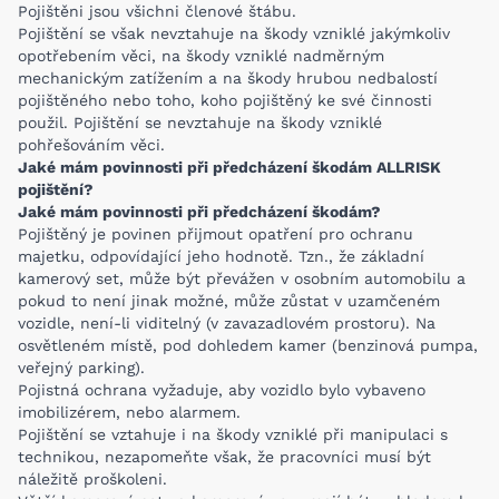
Pojištěni jsou všichni členové štábu.
Pojištění se však nevztahuje na škody vzniklé jakýmkoliv
opotřebením věci, na škody vzniklé nadměrným
mechanickým zatížením a na škody hrubou nedbalostí
pojištěného nebo toho, koho pojištěný ke své činnosti
použil. Pojištění se nevztahuje na škody vzniklé
pohřešováním věci.
Jaké mám povinnosti při předcházení škodám ALLRISK
pojištění?
Jaké mám povinnosti při předcházení škodám?
Pojištěný je povinen přijmout opatření pro ochranu
majetku, odpovídající jeho hodnotě. Tzn., že základní
kamerový set, může být převážen v osobním automobilu a
pokud to není jinak možné, může zůstat v uzamčeném
vozidle, není-li viditelný (v zavazadlovém prostoru). Na
osvětleném místě, pod dohledem kamer (benzinová pumpa,
veřejný parking).
Pojistná ochrana vyžaduje, aby vozidlo bylo vybaveno
imobilizérem, nebo alarmem.
Pojištění se vztahuje i na škody vzniklé při manipulaci s
technikou, nezapomeňte však, že pracovníci musí být
náležitě proškoleni.