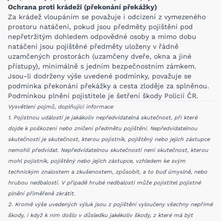
Ochrana proti krádeži (překonání překážky)
Za krádež vloupáním se považuje i odcizení z vymezeného
prostoru natáčení, pokud jsou předměty pojištění pod
nepřetržitým dohledem odpovědné osoby a mimo dobu
natáčení jsou pojištěné předměty uloženy v řádně
uzamčených prostorách (uzamčeny dveře, okna a jiné
přístupy), minimálně s jedním bezpečnostním zámkem.
Jsou-li dodrženy výše uvedené podmínky, považuje se
podmínka překonání překážky a cesta zloděje za splněnou.
Podmínkou plnění pojistitele je šetření škody Policií ČR.
Vysvětlení pojmů, doplňující informace
1. Pojistnou událostí je jakákoliv nepředvídatelná skutečnost, při které
dojde k poškození nebo zničení předmětu pojištění. Nepředvídatelnou
skutečností je skutečnost, kterou pojistník, pojištěný nebo jejich zástupce
nemohli předvídat. Nepředvídatelnou skutečností není skutečnost, kterou
mohl pojistník, pojištěný nebo jejich zástupce, vzhledem ke svým
technickým znalostem a zkušenostem, způsobit, a to buď úmyslně, nebo
hrubou nedbalostí. V případě hrubé nedbalosti může pojistitel pojistné
plnění přiměřeně zkrátit.
2. Kromě výše uvedených výluk jsou z pojištění vyloučeny všechny nepřímé
škody, i když k nim došlo v důsledku jakékoliv škody, z které má být