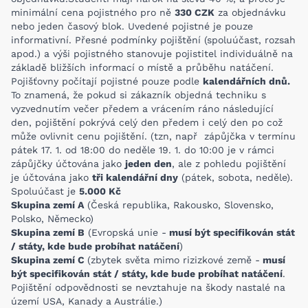
minimální cena pojistného pro ně
330 CZK
za objednávku
nebo jeden časový blok. Uvedené pojistné je pouze
informativní. Přesné podmínky pojištění (spoluúčast, rozsah
apod.) a výši pojistného stanovuje pojistitel individuálně na
základě bližších informací o místě a průběhu natáčení.
Pojišťovny počítají pojistné pouze podle
kalendářních dnů.
To znamená, že pokud si zákazník objedná techniku s
vyzvednutím večer předem a vrácením ráno následující
den, pojištění pokrývá celý den předem i celý den po což
může ovlivnit cenu pojištění. (tzn, např zápůjčka v termínu
pátek 17. 1. od 18:00 do neděle 19. 1. do 10:00 je v rámci
zápůjčky účtována jako
jeden den
, ale z pohledu pojištění
je účtována jako
tři kalendářní dny
(pátek, sobota, neděle).
Spoluúčast je
5.000 Kč
Skupina zemí A
(Česká republika, Rakousko, Slovensko,
Polsko, Německo)
Skupina zemí B
(Evropská unie -
musí být specifikován stát
/ státy, kde bude probíhat natáčení
)
Skupina zemí C
(zbytek světa mimo rizizkové země -
musí
být specifikován stát / státy, kde bude probíhat natáčení
.
Pojištění odpovědnosti se nevztahuje na škody nastalé na
území USA, Kanady a Austrálie.)