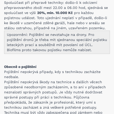
Spoluúčast při přepravě techniky: došlo-li k odcizení
přepravovaného zboží mezi 22.00 a 06.00 hod, sjed­nává se
spoluúčast ve výši
20%, min. 10.000 Kč
pro každou
pojistnou událost. Toto ujednání neplatí v případě, došlo-li
ke škodě v uzamčené zděné garáži, hale nebo v areálu se
stálou ostrahou, případně na jiném, uzavřeném pozemku.
Upozornění: Pojištění se nevztahuje na drony. Pro
pojištění dronů je třeba mít sjednanou speciální pojistku
leteckých prací a souběžně mít povolení od ÚCL.
Biofilms proto takovou pojistku nemůže nabízet.
Obecně o pojištění
Pojištění nepokrývá případy, kdy s technikou zacházíte
nedbale.
Pojištění nepokrývá škody na technice a dalších věcech
způsobené neodborným zacházením, a to ani v případech
neznalosti správných postupů. Je vždy nutné dodržovat
správné postupy při práci s technikou. Půjčovna
předpokládá, že zákazník je profesionál, který umí s
technikou zacházet a zná veškeré potřebné postupy.
Technika musí být vždy zabezpečena pod zámkem nebo