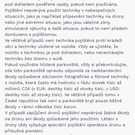
pod dohledem pověřené osoby, pokud není používána.
Pojištění nepokrývá použití techniky v nebezpečných
situacích, jako je například připevnění techniky na drony
nebo jiné extrémní situace, jako jsou válečné zóny,
simulované výbuchy a další situace, pokud to není předem
domluveno s pojišťovnou.
Ve většině případů není technika pojištěná proti krádeži
věcí a techniky uložené ve vozidle. Vždy se ujistěte, že
vozidlo s technikou je pod dohledem, nebo nenechávejte
techniku bez dozoru v autě.
Pokud využíváte hlídané parkoviště, vždy si překontrolujte,
zda toto parkoviště opravdu odpovídá za nadstandardní
škody způsobené odcizením fotografické a filmové techniky
z vozidla, která často má hodnotu v řádu stovek tisíc až
milionů CZK (v EUR: desítky tisíc až stovky tisíc, v USD:
desítky tisíc až stovky tisíc). Ve většině případů tomu v
České republice tak není a parkoviště kryjí pouze běžné
škody v rámci několika tisíc korun.
V případě zapůjčení dronů pojištění nepokrývá žádné škody
na dronu ani škody způsobené jeho použitím. Létání s
drony vždy vyžaduje speciální pojištění operátora dronu a
příslušná povolení.