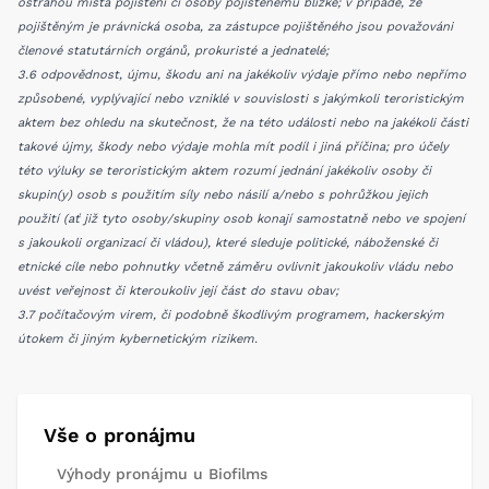
ostrahou místa pojištění či osoby pojištěnému blízké; v případě, že
pojištěným je právnická osoba, za zástupce pojištěného jsou považováni
členové statutárních orgánů, prokuristé a jednatelé;
3.6 odpovědnost, újmu, škodu ani na jakékoliv výdaje přímo nebo nepřímo
způsobené, vyplývající nebo vzniklé v souvislosti s jakýmkoli teroristickým
aktem bez ohledu na skutečnost, že na této události nebo na jakékoli části
takové újmy, škody nebo výdaje mohla mít podíl i jiná příčina; pro účely
této výluky se teroristickým aktem rozumí jednání jakékoliv osoby či
skupin(y) osob s použitím síly nebo násilí a/nebo s pohrůžkou jejich
použití (ať již tyto osoby/skupiny osob konají samostatně nebo ve spojení
s jakoukoli organizací či vládou), které sleduje politické, náboženské či
etnické cíle nebo pohnutky včetně záměru ovlivnit jakoukoliv vládu nebo
uvést veřejnost či kteroukoliv její část do stavu obav;
3.7 počítačovým virem, či podobně škodlivým programem, hackerským
útokem či jiným kybernetickým rizikem.
Vše o pronájmu
Výhody pronájmu u Biofilms