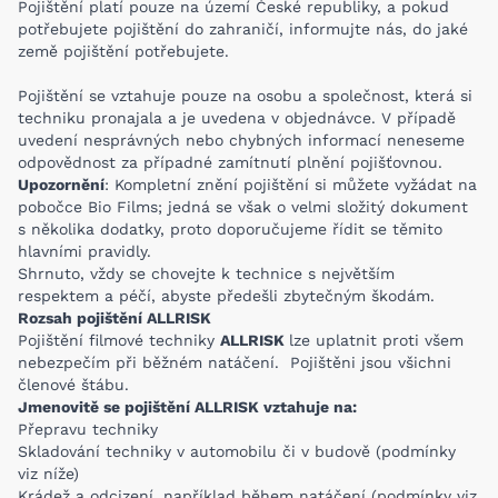
Pojištění platí pouze na území České republiky, a pokud
potřebujete pojištění do zahraničí, informujte nás, do jaké
země pojištění potřebujete.
Pojištění se vztahuje pouze na osobu a společnost, která si
techniku pronajala a je uvedena v objednávce. V případě
uvedení nesprávných nebo chybných informací neneseme
odpovědnost za případné zamítnutí plnění pojišťovnou.
Upozornění
: Kompletní znění pojištění si můžete vyžádat na
pobočce Bio Films; jedná se však o velmi složitý dokument
s několika dodatky, proto doporučujeme řídit se těmito
hlavními pravidly.
Shrnuto, vždy se chovejte k technice s největším
respektem a péčí, abyste předešli zbytečným škodám.
Rozsah pojištění ALLRISK
Pojištění filmové techniky
ALLRISK
lze uplatnit proti všem
nebezpečím při běžném natáčení. Pojištěni jsou všichni
členové štábu.
Jmenovitě se pojištění ALLRISK vztahuje na:
Přepravu techniky
Skladování techniky v automobilu či v budově (podmínky
viz níže)
Krádež a odcizení, například během natáčení (podmínky viz