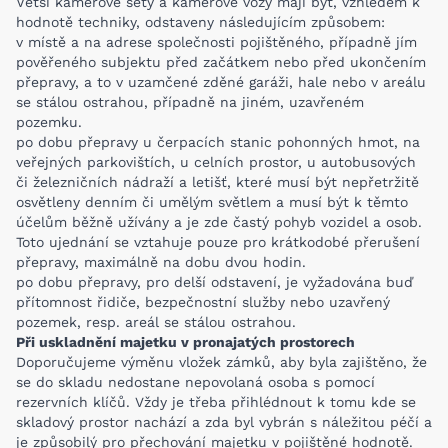
Větší kamerové sety a kamerové vozy mají být, vzhledem k
hodnotě techniky, odstaveny následujícím způsobem:
v místě a na adrese společnosti pojištěného, případně jím
pověřeného subjektu před začátkem nebo před ukončením
přepravy, a to v uzamčené zděné garáži, hale nebo v areálu
se stálou ostrahou, případně na jiném, uzavřeném
pozemku.
po dobu přepravy u čerpacích stanic pohonných hmot, na
veřejných parkovištích, u celních prostor, u autobusových
či železničních nádraží a letišť, které musí být nepřetržitě
osvětleny denním či umělým světlem a musí být k těmto
účelům běžně užívány a je zde častý pohyb vozidel a osob.
Toto ujednání se vztahuje pouze pro krátkodobé přerušení
přepravy, maximálně na dobu dvou hodin.
po dobu přepravy, pro delší odstavení, je vyžadována buď
přítomnost řidiče, bezpečnostní služby nebo uzavřený
pozemek, resp. areál se stálou ostrahou.
Při uskladnění majetku v pronajatých prostorech
Doporučujeme výměnu vložek zámků, aby byla zajištěno, že
se do skladu nedostane nepovolaná osoba s pomocí
rezervních klíčů. Vždy je třeba přihlédnout k tomu kde se
skladový prostor nachází a zda byl vybrán s náležitou péčí a
je způsobilý pro přechování majetku v pojištěné hodnotě.