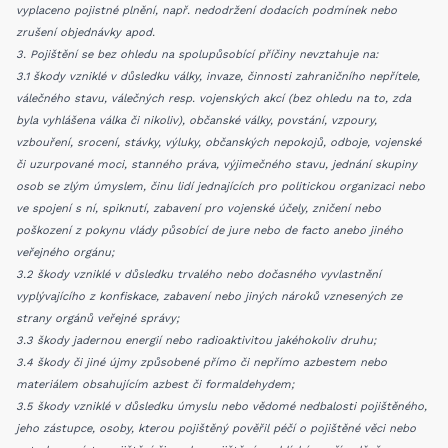
vyplaceno pojistné plnění, např. nedodržení dodacích podmínek nebo
zrušení objednávky apod.
3. Pojištění se bez ohledu na spolupůsobící příčiny nevztahuje na:
3.1 škody vzniklé v důsledku války, invaze, činnosti zahraničního nepřítele,
válečného stavu, válečných resp. vojenských akcí (bez ohledu na to, zda
byla vyhlášena válka či nikoliv), občanské války, povstání, vzpoury,
vzbouření, srocení, stávky, výluky, občanských nepokojů, odboje, vojenské
či uzurpované moci, stanného práva, výjimečného stavu, jednání skupiny
osob se zlým úmyslem, činu lidí jednajících pro politickou organizaci nebo
ve spojení s ní, spiknutí, zabavení pro vojenské účely, zničení nebo
poškození z pokynu vlády působící de jure nebo de facto anebo jiného
veřejného orgánu;
3.2 škody vzniklé v důsledku trvalého nebo dočasného vyvlastnění
vyplývajícího z konfiskace, zabavení nebo jiných nároků vznesených ze
strany orgánů veřejné správy;
3.3 škody jadernou energií nebo radioaktivitou jakéhokoliv druhu;
3.4 škody či jiné újmy způsobené přímo či nepřímo azbestem nebo
materiálem obsahujícím azbest či formaldehydem;
3.5 škody vzniklé v důsledku úmyslu nebo vědomé nedbalosti pojištěného,
jeho zástupce, osoby, kterou pojištěný pověřil péčí o pojištěné věci nebo